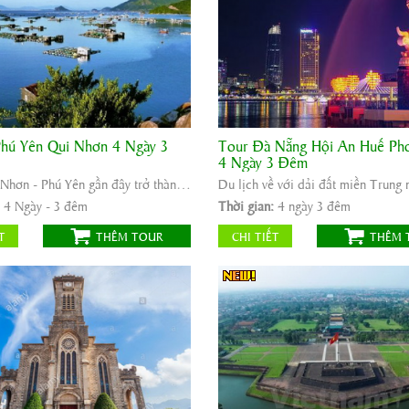
Phú Yên Qui Nhơn 4 Ngày 3
Tour Đà Nẵng Hội An Huế Ph
ởi hành:
Sài Gòn - Phú Yên - Qui
Khởi hành:
Sài Gòn/Hà Nội
4 Ngày 3 Đêm
Thời gian:
4 ngày 3 đêm
Tour Quy Nhơn - Phú Yên gần đây trở thành địa điểm đến cực hot trên bản đồ du lịch ...
ời gian:
4 Ngày - 3 đêm
Phương tiện:
Máy bay/ô tô
:
4 Ngày - 3 đêm
Thời gian:
4 ngày 3 đêm
ương tiện:
Ô tô
4.600.000
Giá tour:
Vnđ
2.450.000
r:
Vnđ
T
THÊM TOUR
CHI TIẾT
THÊM 