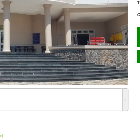
T
G
˃
ÊM