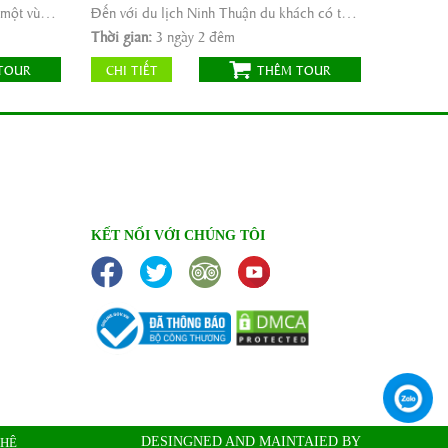
Thời gian:
3 ngày 2 đêm
Vùng đồng bằng sông Cửu Long là một vùng cực nam của Việt Nam, còn được gọi là Vùng đồng ...
Đến với du lịch Ninh Thuận du khách có thể hòa mình vào những cơn sóng vỗ về của gió ...
Phương tiện:
ô tô máybay
Thời gian:
3 ngày 2 đêm
1.550.000
Giá tour:
Vnđ
TOUR
CHI TIẾT
THÊM TOUR
KẾT NỐI VỚI CHÚNG TÔI
DESINGNED AND MAINTAIED BY
 HỆ