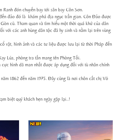
am Ranh đón chuyến bay tới sân bay Côn Sơn.
i đến đảo đó là khám phá địa ngục trần gian. Côn Đảo được
i Gòn cũ. Tham quan và tìm hiểu một thời quá khứ của dân
ối với các anh hùng dân tộc đã hy sinh và nằm lại trên vùng
 vật, hình ảnh và các tư liệu được lưu lại từ thời Pháp đến
 Xay Lúa, phòng tra tấn mang tên Phòng Tối.
 cực hình dã man nhất được áp dụng đối với tù nhân chính
ừ năm 1862 đến năm 1975. Đây cũng là nơi chôn cất chị Võ
 tạm biệt quý khách hẹn ngày gặp lại..!