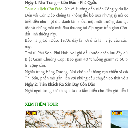
Ngày 1: Nha Trang – Côn Đảo - Phú Quốc
Tour du lịch Côn Đảo
. Xe và Hướng dẫn Viên Công ty du lị
Đến với Côn Đảo chúng ta không thể bỏ qua những gì mà con
biết đến như một địa danh tàn khốc, một môi trường đào tạ
tộc và những mất mát đau thương tại địa ngục trần gian Côn 
đất linh thiêng này.
Bảo Tàng Côn Đảo: Trước đây là nơi ở và làm việc của các đờ
nay.
Trại tù Phú Sơn, Phú Hải: Nơi ghi dấu bước chân lưu đày củ
Biệt Giam Chuồng Cọp: Bao gồm 40 "chuồng giam" và 60 phòn
trị cộng sản.
Nghĩa trang Hàng Dương: Nơi chôn cất hàng vạn chiến sĩ cá
Thị Sáu, phần mộ gắn liền với những câu chuyện có thật về s
Ngày 2: Tiễn Khách Ra Sân Bay Côn Đảo
Nghỉ ngơi trong khách sạn, tự do tắm biển cho đến giờ tiễn
XEM THÊM TOUR