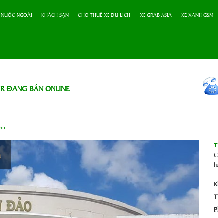
 NƯỚC NGOÀI
KHÁCH SẠN
CHO THUÊ XE DU LICH
XE GRAB ASIA
XE XANH GSM
R ĐANG BÁN ONLINE
Đêm
T
m
C
h
K
T
P