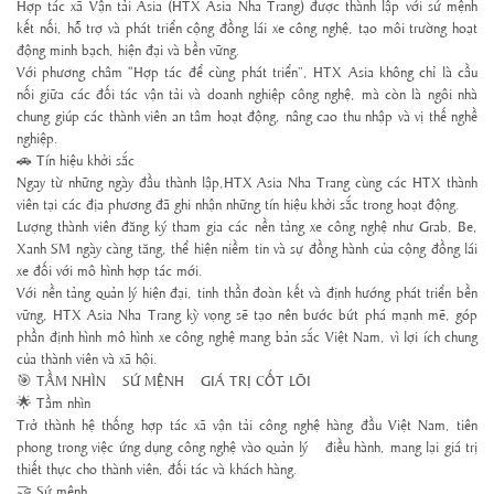
Hợp tác xã Vận tải Asia (HTX Asia Nha Trang) được thành lập với sứ mệnh
kết nối, hỗ trợ và phát triển cộng đồng lái xe công nghệ, tạo môi trường hoạt
động minh bạch, hiện đại và bền vững.
Với phương châm “Hợp tác để cùng phát triển”, HTX Asia không chỉ là cầu
nối giữa các đối tác vận tải và doanh nghiệp công nghệ, mà còn là ngôi nhà
chung giúp các thành viên an tâm hoạt động, nâng cao thu nhập và vị thế nghề
nghiệp.
🚗 Tín hiệu khởi sắc
Ngay từ những ngày đầu thành lập,
HTX Asia Nha Trang
cùng các HTX thành
viên tại các địa phương đã ghi nhận những tín hiệu khởi sắc trong hoạt động.
Lượng thành viên đăng ký tham gia các nền tảng xe công nghệ như Grab, Be,
Xanh SM ngày càng tăng, thể hiện niềm tin và sự đồng hành của cộng đồng lái
xe đối với mô hình hợp tác mới.
Với nền tảng quản lý hiện đại, tinh thần đoàn kết và định hướng phát triển bền
vững,
HTX Asia Nha Trang
kỳ vọng sẽ tạo nên bước bứt phá mạnh mẽ, góp
phần định hình mô hình xe công nghệ mang bản sắc Việt Nam, vì lợi ích chung
của thành viên và xã hội.
🎯 TẦM NHÌN – SỨ MỆNH – GIÁ TRỊ CỐT LÕI
🌟 Tầm nhìn
Trở thành hệ thống hợp tác xã vận tải công nghệ hàng đầu Việt Nam, tiên
phong trong việc ứng dụng công nghệ vào quản lý – điều hành, mang lại giá trị
thiết thực cho thành viên, đối tác và khách hàng.
🤝 Sứ mệnh