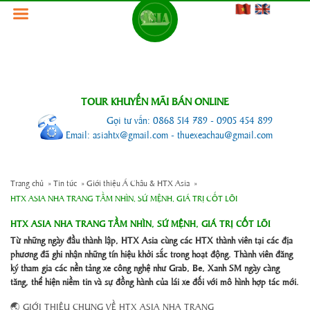
TOUR KHUYẾN MÃI BÁN ONLINE
Gọi tư vấn: 0868 514 789 - 0905 454 899
Email: asiahtx@gmail.com - thuexeachau@gmail.com
Trang chủ
»
Tin tức
»
Giới thiệu Á Châu & HTX Asia
»
HTX ASIA NHA TRANG TẦM NHÌN, SỨ MỆNH, GIÁ TRỊ CỐT LÕI
HTX ASIA NHA TRANG TẦM NHÌN, SỨ MỆNH, GIÁ TRỊ CỐT LÕI
Từ những ngày đầu thành lập, HTX Asia cùng các HTX thành viên tại các địa
phương đã ghi nhận những tín hiệu khởi sắc trong hoạt động. Thành viên đăng
ký tham gia các nền tảng xe công nghệ như Grab, Be, Xanh SM ngày càng
tăng, thể hiện niềm tin và sự đồng hành của lái xe đối với mô hình hợp tác mới.
🌏 GIỚI THIỆU CHUNG VỀ HTX ASIA NHA TRANG