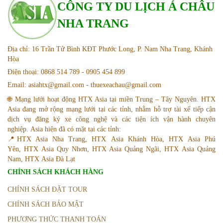
CÔNG TY DU LỊCH Á CHÂU
NHA TRANG
Địa chỉ: 16 Trần Tử Bình KĐT Phước Long, P. Nam Nha Trang, Khánh
Hòa
Điện thoại: 0868 514 789 - 0905 454 899
Email: asiahtx@gmail.com - thuexeachau@gmail.com
🌐 Mạng lưới hoạt động HTX Asia tại miền Trung – Tây Nguyên. HTX
Asia đang mở rộng mạng lưới tại các tỉnh, nhằm hỗ trợ tài xế tiếp cận
dịch vụ đăng ký xe công nghệ và các tiện ích vận hành chuyên
nghiệp. Asia hiện đã có mặt tại các tỉnh:
📍HTX Asia Nha Trang, HTX Asia Khánh Hòa, HTX Asia Phú
Yên, HTX Asia Quy Nhơn, HTX Asia Quảng Ngãi, HTX Asia Quảng
Nam, HTX Asia Đà Lạt
CHÍNH SÁCH KHÁCH HÀNG
CHÍNH SÁCH ĐẶT TOUR
CHÍNH SÁCH BẢO MẬT
PHƯƠNG THỨC THANH TOÁN