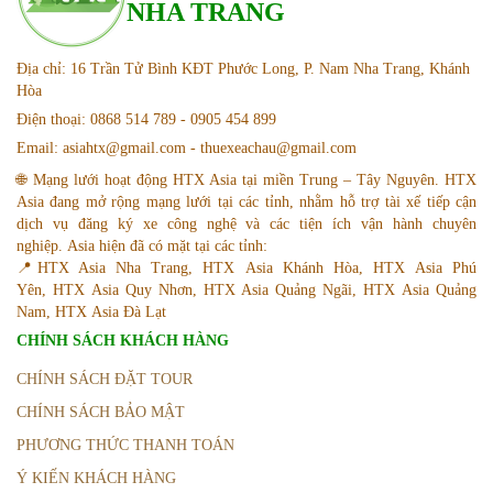
NHA TRANG
Địa chỉ: 16 Trần Tử Bình KĐT Phước Long, P. Nam Nha Trang, Khánh
Hòa
Điện thoại: 0868 514 789 - 0905 454 899
Email: asiahtx@gmail.com - thuexeachau@gmail.com
🌐 Mạng lưới hoạt động HTX Asia tại miền Trung – Tây Nguyên. HTX
Asia đang mở rộng mạng lưới tại các tỉnh, nhằm hỗ trợ tài xế tiếp cận
dịch vụ đăng ký xe công nghệ và các tiện ích vận hành chuyên
nghiệp. Asia hiện đã có mặt tại các tỉnh:
📍HTX Asia Nha Trang, HTX Asia Khánh Hòa, HTX Asia Phú
Yên, HTX Asia Quy Nhơn, HTX Asia Quảng Ngãi, HTX Asia Quảng
Nam, HTX Asia Đà Lạt
CHÍNH SÁCH KHÁCH HÀNG
CHÍNH SÁCH ĐẶT TOUR
CHÍNH SÁCH BẢO MẬT
PHƯƠNG THỨC THANH TOÁN
Ý KIẾN KHÁCH HÀNG