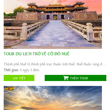
TOUR DU LỊCH TRỞ VỀ CỐ ĐÔ HUẾ
Khởi hành:
Hà Nội,Nha Trang, Sài Gòn
Thời gian:
4 ngày 3 đêm
Thành phố Huế là thành phố trực thuộc tỉnh Huế. Huế thuộc vùng đồng bằng duyên hải miền Trung Việt ...
Phương tiện:
Máy bay + Xe ô tô
Thời gian:
4 ngày 3 đêm
1.655.000
Giá tour:
Vnđ
CHI TIẾT
THÊM TOUR