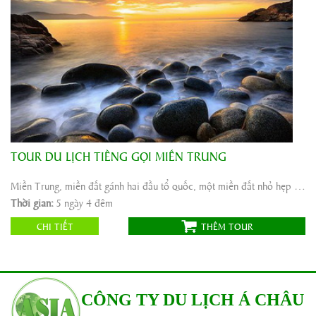
TOUR DU LỊCH TIẾNG GỌI MIỀN TRUNG
Khởi hành:
Quy Nhơn
Thời gian:
5 ngày 4 đêm
Miền Trung, miền đất gánh hai đầu tổ quốc, một miền đất nhỏ hẹp nằm ngay khúc ruột của đất ...
Phương tiện:
ô tô máy bay
Thời gian:
5 ngày 4 đêm
Call
Giá tour:
CHI TIẾT
THÊM TOUR
CÔNG TY DU LỊCH Á CHÂU