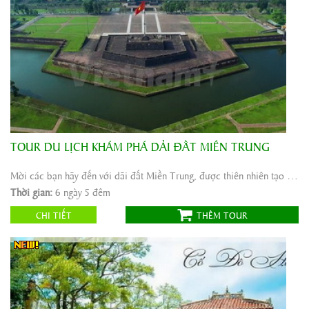
TOUR DU LỊCH KHÁM PHÁ DẢI ĐẤT MIỀN TRUNG
Khởi hành:
Nha Trang, Ninh Thuận
Thời gian:
6 ngày 5 đêm
Mời các bạn hãy đến với dãi đất Miền Trung, được thiên nhiên tạo hóa với bờ biển dài nằm ...
Phương tiện:
ô tô
Thời gian:
6 ngày 5 đêm
3.333.000
Giá tour:
Vnđ
CHI TIẾT
THÊM TOUR