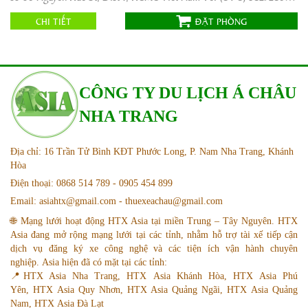
Website:
http://www.palacesaigon.com/
CHI TIẾT
ĐẶT PHÒNG
CÔNG TY DU LỊCH Á CHÂU
NHA TRANG
Địa chỉ: 16 Trần Tử Bình KĐT Phước Long, P. Nam Nha Trang, Khánh
Hòa
Điện thoại: 0868 514 789 - 0905 454 899
Email: asiahtx@gmail.com - thuexeachau@gmail.com
🌐 Mạng lưới hoạt động HTX Asia tại miền Trung – Tây Nguyên. HTX
Asia đang mở rộng mạng lưới tại các tỉnh, nhằm hỗ trợ tài xế tiếp cận
dịch vụ đăng ký xe công nghệ và các tiện ích vận hành chuyên
nghiệp. Asia hiện đã có mặt tại các tỉnh:
📍HTX Asia Nha Trang, HTX Asia Khánh Hòa, HTX Asia Phú
Yên, HTX Asia Quy Nhơn, HTX Asia Quảng Ngãi, HTX Asia Quảng
Nam, HTX Asia Đà Lạt