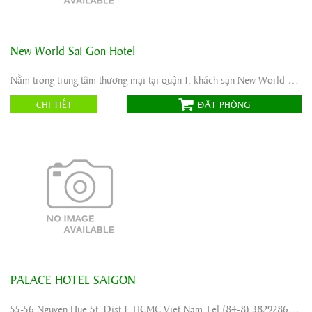
New World Sai Gon Hotel
Địa chỉ:
76 Le Lai Street, District 1, Ho Chi Minh City, Vietnam
Tiêu chuẩn:
Chưa đánh giá
Nằm trong trung tâm thương mại tại quận 1, khách sạn New World Sài Gòn cung cấp 533 phòng trang ...
Website:
CHI TIẾT
ĐẶT PHÒNG
PALACE HOTEL SAIGON
Địa chỉ:
55-56 Nguyen Hue St, Dist 1, HCMC Viet Nam
Tiêu chuẩn:
55-56 Nguyen Hue St, Dist 1, HCMC Viet Nam Tel (84-8) 38292860 - Fax (84-8) 38244229 Email: reservation@palacesaigon.com