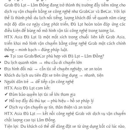
Grab Đà Lạt – Lâm Đồng đang trở thành thị trường đầy tiềm năng cho
dịch vụ vận chuyển bằng xe công nghệ như GrabCar và BeCar. Với lợi
thế là thành phố du lịch nổi tiếng, lượng khách đổ về quanh năm cùng
mật độ dân cư ngày càng phát triển, Đà Lạt hoàn toàn đáp ứng các
điều kiện để bùng nổ mô hình vận tải công nghệ trong tương lai.
HTX Asia Đà Lạt là một mắt xích trong chuỗi liên kết Grab Asia,
triển khai mô hình vận chuyển bằng công nghệ Grab một cách chính
thống – minh bạch – đúng pháp luật.
🚗 Tại sao Grab/BeCar phù hợp với Đà Lạt – Lâm Đồng?
Du lịch quanh năm → nhu cầu di chuyển lớn
Địa hình đồi núi → cần tài xế chuyên nghiệp, xe an toàn
Khách du lịch ưu tiên đặt xe trên ứng dụng → nhanh, tiện
Người dân trẻ → dễ tiếp cận công nghệ
HTX Asia Đà Lạt cam kết:
✔ Đảm bảo quyền lợi tài xế khi tham gia
✔ Hỗ trợ đầy đủ thủ tục – phù hiệu – hồ sơ pháp lý
✔ Dịch vụ vận chuyển uy tín, thân thiện và an toàn
HTX Asia Đà Lạt — kết nối công nghệ Grab với dịch vụ vận chuyển
chất lượng cao tại Lâm Đồng.
Tiện lợi: Du khách có thể dễ dàng đặt xe từ ứng dụng bất cứ lúc nào,