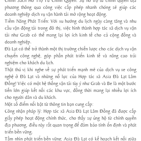
Chính Sách Hỗ Trợ Từ Chính Quyền: Sự hỗ trợ từ chính quyền địa
phương thông qua công việc cấp phép nhanh chóng sẽ giúp các
doanh nghiệp dịch vụ vận hành tải mở rộng hoạt động.
Tiềm Năng Phát Triển: Với xu hướng du lịch ngày càng tăng và nhu
cầu vận động tải trong đô thị, việc hình thành hợp tác xã dịch vụ vận
tải như Grab có thể mang lại lợi ích kinh tế cho cả cộng đồng và
doanh nghiệp.
Đà Lạt có thể trở thành một thị trường chiến lược cho các dịch vụ vận
chuyển công nghệ, góp phần phát triển kinh tế và nâng cao trải
nghiệm cho khách du lịch.
Thật thú vị khi nghe về sự phát triển mạnh mẽ của dịch vụ xe công
nghệ ở Đà Lạt và những nỗ lực của Hợp tác xã Asia Đà Lạt Lâm
Đồng! Việc có một hệ thống vận tải tùy ý như Grab và Be là một bước
tiến lớn giúp kết nối các khu vực, đồng thời mang lại nhiều lợi ích
cho người dân và du khách.
Một số điểm nổi bật từ thông tin bạn cung cấp:
Công nhận pháp lý: Hợp tác xã Asia Đà Lạt Lâm Đồng đã được cấp
giấy phép hoạt động chính thức, cho thấy sự ủng hộ từ chính quyền
địa phương, điều này rất quan trọng để đảm bảo tính ổn định và phát
triển bền vững.
Tầm nhìn phát triển bền vững: Asia Đà Lạt có kế hoạch kết nối giữa