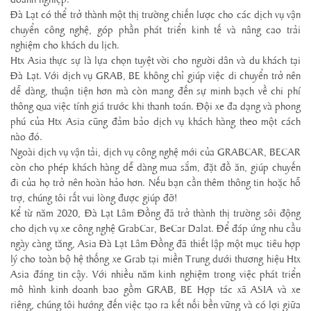
Đà Lạt có thể trở thành một thị trường chiến lược cho các dịch vụ vận
chuyển công nghệ, góp phần phát triển kinh tế và nâng cao trải
nghiệm cho khách du lịch.
Htx Asia thực sự là lựa chọn tuyệt vời cho người dân và du khách tại
Đà Lạt. Với dịch vụ GRAB, BE không chỉ giúp việc di chuyển trở nên
dễ dàng, thuận tiện hơn mà còn mang đến sự minh bạch về chi phí
thông qua việc tính giá trước khi thanh toán. Đội xe đa dạng và phong
phú của Htx Asia cũng đảm bảo dịch vụ khách hàng theo một cách
nào đó.
Ngoài dịch vụ vận tải, dịch vụ công nghệ mới của GRABCAR, BECAR
còn cho phép khách hàng dễ dàng mua sắm, đặt đồ ăn, giúp chuyến
đi của họ trở nên hoàn hảo hơn. Nếu bạn cần thêm thông tin hoặc hỗ
trợ, chúng tôi rất vui lòng được giúp đỡ!
Kể từ năm 2020, Đà Lạt Lâm Đồng đã trở thành thị trường sôi động
cho dịch vụ xe công nghệ GrabCar, BeCar Dalat. Để đáp ứng nhu cầu
ngày càng tăng, Asia Đà Lạt Lâm Đồng đã thiết lập một mục tiêu hợp
lý cho toàn bộ hệ thống xe Grab tại miền Trung dưới thương hiệu Htx
Asia đáng tin cậy. Với nhiều năm kinh nghiệm trong việc phát triển
mô hình kinh doanh bao gồm GRAB, BE Hợp tác xã ASIA và xe
riêng, chúng tôi hướng đến việc tạo ra kết nối bền vững và có lợi giữa