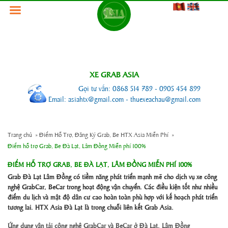
XE GRAB ASIA
Gọi tư vấn: 0868 514 789 - 0905 454 899
Email: asiahtx@gmail.com - thuexeachau@gmail.com
Trang chủ
»
Điểm Hỗ Trợ, Đăng Ký Grab, Be HTX Asia Miễn Phí
»
Điểm hỗ trợ Grab, Be Đà Lạt, Lâm Đồng Miễn phí 100%
ĐIỂM HỖ TRỢ GRAB, BE ĐÀ LẠT, LÂM ĐỒNG MIỄN PHÍ 100%
Grab Đà Lạt Lâm Đồng có tiềm năng phát triển mạnh mẽ cho dịch vụ xe công
nghệ GrabCar, BeCar trong hoạt động vận chuyển. Các điều kiện tốt như nhiều
điểm du lịch và mật độ dân cư cao hoàn toàn phù hợp với kế hoạch phát triển
tương lai. HTX Asia Đà Lạt là trong chuỗi liên kết Grab Asia.
Ứng dụng vận tải công nghệ GrabCar và BeCar ở Đà Lạt, Lâm Đồng