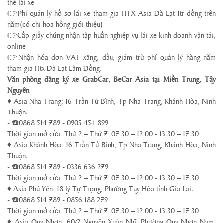
thẻ lái xe
👉Phí quản lý hồ sơ lái xe tham gia HTX Asia Đà Lạt 1tr đồng trên
năm(có chi hoa hồng giới thiệu)
👉Cấp giấy chứng nhận tập huấn nghiệp vụ lái xe kinh doanh vận tải,
online
👉Nhận hóa đơn VAT xăng, dầu, giảm trừ phí quản lý hàng năm
tham gia Htx Đà Lạt Lâm Đồng.
Văn phòng đăng ký xe GrabCar, BeCar Asia tại Miền Trung, Tây
Nguyên
♦ Asia Nha Trang: 16 Trần Tử Bình, Tp Nha Trang, Khánh Hòa, Ninh
Thuận.
- ☎️0868 514 789 - 0905 454 899
Thời gian mở cửa: Thứ 2 – Thứ 7: 07:30 – 12:00 - 13:30 – 17:30
♦ Asia Khánh Hòa: 16 Trần Tử Bình, Tp Nha Trang, Khánh Hòa, Ninh
Thuận.
- ☎️0868 514 789 - 0336 636 279
Thời gian mở cửa: Thứ 2 – Thứ 7: 07:30 – 12:00 - 13:30 – 17:30
♦ Asia Phú Yên: 18 lý Tự Trọng, Phường Tuy Hòa tỉnh Gia Lai.
- ☎️0868 514 789 - 0856 188 279
Thời gian mở cửa: Thứ 2 – Thứ 7: 07:30 – 12:00 - 13:30 – 17:30
♦ Asia Quy Nhơn: 60/2 Nguyễn Xuân Nhĩ, Phường Quy Nhơn Nam,