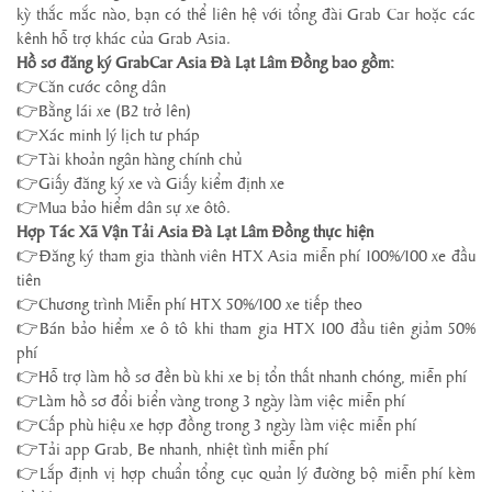
kỳ thắc mắc nào, bạn có thể liên hệ với tổng đài Grab Car hoặc các
kênh hỗ trợ khác của Grab Asia.
Hồ sơ đăng ký GrabCar Asia Đà Lạt Lâm Đồng bao gồm:
👉Căn cước công dân
👉Bằng lái xe (B2 trở lên)
👉Xác minh lý lịch tư pháp
👉Tài khoản ngân hàng chính chủ
👉Giấy đăng ký xe và Giấy kiểm định xe
👉Mua bảo hiểm dân sự xe ôtô.
Hợp Tác Xã Vận Tải Asia Đà Lạt Lâm Đồng thực hiện
👉Đăng ký tham gia thành viên HTX Asia miễn phí 100%/100 xe đầu
tiên
👉Chương trình Miễn phí HTX 50%/100 xe tiếp theo
👉Bán bảo hiểm xe ô tô khi tham gia HTX 100 đầu tiên giảm 50%
phí
👉Hỗ trợ làm hồ sơ đền bù khi xe bị tổn thất nhanh chóng, miễn phí
👉Làm hồ sơ đổi biển vàng trong 3 ngày làm việc miễn phí
👉Cấp phù hiệu xe hợp đồng trong 3 ngày làm việc miễn phí
👉Tải app Grab, Be nhanh, nhiệt tình miễn phí
👉Lắp định vị hợp chuẩn tổng cục quản lý đường bộ miễn phí kèm