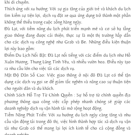
khi di chuyển.
Thích ứng với xu hướng: Với sự gia tăng của giới trẻ và khách du lịch
tìm kiếm sự tiện lợi, dịch vụ đặt xe qua ứng dụng trở thành một phần
không thể thiếu trong cuộc sống hàng ngày.
Đà Lạt, với tiềm năng du lịch phát triển mạnh mẽ và cơ sở hạ tầng
giao thông đang được cải thiện, thực sự là một thị trường hấp dẫn
cho các dịch vụ công nghệ như Grab và Be. Những điều kiện thuận
lợi này bao gồm:
Điểm Du Lịch Nổi Bật: Đà Lạt nổi tiếng với các điểm du lịch như Hồ
Xuân Hương, Thung Lũng Tình Yêu, và nhiều vườn hoa. Điều này tạo
ra nhu cầu lớn cho việc tải các dịch vụ.
Mật Độ Dân Số Cao: Việc giao thông ở nội đô Đà Lạt có thể tận
dụng các dịch vụ gọi xe để giảm tắc nghẽn và nâng cao sự thuận tiện
cho người dân và du khách.
Chính Sách Hỗ Trợ Từ Chính Quyền : Sự hỗ trợ từ chính quyền địa
phương thông qua công việc cấp phép nhanh chóng sẽ giúp các
doanh nghiệp dịch vụ vận hành tải mở rộng hoạt động.
Tiềm Năng Phát Triển: Với xu hướng du lịch ngày càng tăng và nhu
cầu vận động tải trong đô thị, việc hình thành hợp tác xã dịch vụ vận
tải như Grab có thể mang lại lợi ích kinh tế cho cả cộng đồng và
doanh nghiệp.