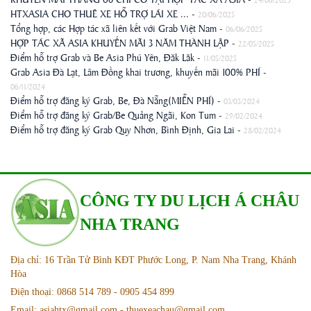
HTXASIA CHO THUÊ XE HỖ TRỢ LÁI XE ...
-
20/06/2025
Tổng hợp, các Hợp tác xã liên kết với Grab Việt Nam
-
06/06/2025
HỢP TÁC XÃ ASIA KHUYẾN MÃI 3 NĂM THÀNH LẬP
-
22/05/2025
Điểm hỗ trợ Grab và Be Asia Phú Yên, Đăk Lăk
-
11/05/2025
Grab Asia Đà Lạt, Lâm Đồng khai trương, khuyến mãi 100% PHÍ
-
06/11/2024
Điểm hỗ trợ đăng ký Grab, Be, Đà Nẵng(MIỄN PHÍ)
-
03/03/2024
Điểm hỗ trợ đăng ký Grab/Be Quảng Ngãi, Kon Tum
-
29/02/2024
Điểm hỗ trợ đăng ký Grab Quy Nhơn, Bình Định, Gia Lai
-
28/02/2024
CÔNG TY DU LỊCH Á CHÂU
NHA TRANG
Địa chỉ: 16 Trần Tử Bình KĐT Phước Long, P. Nam Nha Trang, Khánh
Hòa
Điện thoại: 0868 514 789 - 0905 454 899
Email: asiahtx@gmail.com - thuexeachau@gmail.com