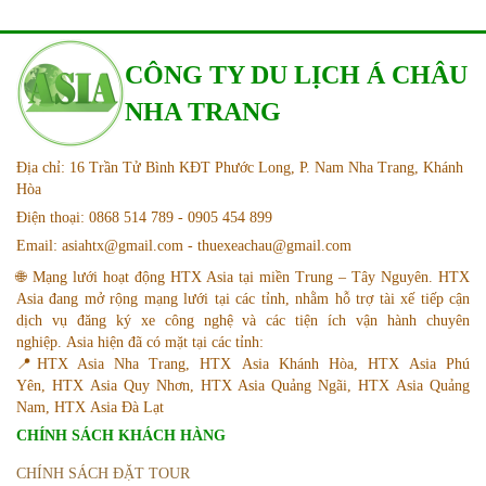
CÔNG TY DU LỊCH Á CHÂU
NHA TRANG
Địa chỉ: 16 Trần Tử Bình KĐT Phước Long, P. Nam Nha Trang, Khánh
Hòa
Điện thoại: 0868 514 789 - 0905 454 899
Email: asiahtx@gmail.com - thuexeachau@gmail.com
🌐 Mạng lưới hoạt động HTX Asia tại miền Trung – Tây Nguyên. HTX
Asia đang mở rộng mạng lưới tại các tỉnh, nhằm hỗ trợ tài xế tiếp cận
dịch vụ đăng ký xe công nghệ và các tiện ích vận hành chuyên
nghiệp. Asia hiện đã có mặt tại các tỉnh:
📍HTX Asia Nha Trang, HTX Asia Khánh Hòa, HTX Asia Phú
Yên, HTX Asia Quy Nhơn, HTX Asia Quảng Ngãi, HTX Asia Quảng
Nam, HTX Asia Đà Lạt
CHÍNH SÁCH KHÁCH HÀNG
CHÍNH SÁCH ĐẶT TOUR