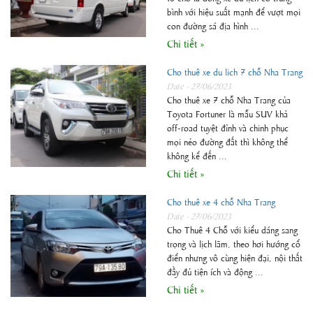
bình với hiệu suất mạnh để vượt mọi
con đường sá địa hình ...
Chi tiết »
Cho thuê xe du lich 7 chỗ Nha Trang
Date - 27/06/2023
Cho thuê xe 7 chỗ Nha Trang của
Toyota Fortuner là mẫu SUV khả
off-road tuyệt đỉnh và chinh phục
mọi nẻo đường đất thì không thể
không kể đến ...
Chi tiết »
Cho thuê xe 4 chỗ Nha Trang
Date - 27/06/2023
Cho Thuê 4 Chỗ với kiểu dáng sang
trọng và lịch lãm, theo hơi hướng cổ
điển nhưng vô cùng hiện đại, nội thất
đầy đủ tiện ích và động ...
Chi tiết »