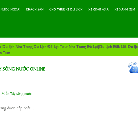
 NƯỚC NGOÀI
KHÁCH SẠN
CHO THUÊ XE DU LICH
XE GRAB ASIA
XE XANH GSM
»
Du lịch Nha Trang
Du Lịch Đà Lạt
Tour Nha Trang Đà Lạt
Du Lịch Đăk Lăk
Du lị
on Tum
Y SÔNG NƯỚC ONLINE
»
Miền Tây sông nước
đang được cập nhật...