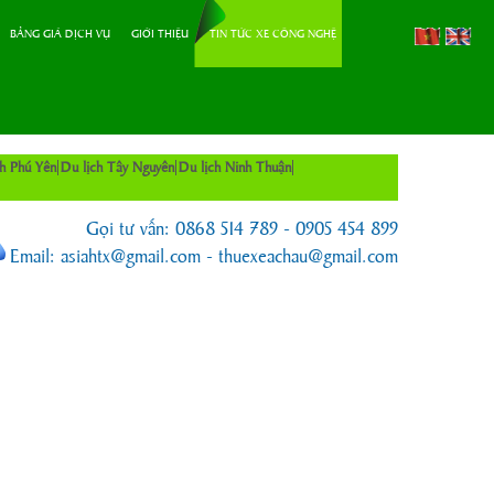
BẢNG GIÁ DỊCH VỤ
GIỚI THIỆU
TIN TỨC XE CÔNG NGHỆ
ch Phú Yên
Du lịch Tây Nguyên
Du lịch Ninh Thuận
Gọi tư vấn: 0868 514 789 - 0905 454 899
Email: asiahtx@gmail.com - thuexeachau@gmail.com