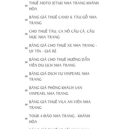
THUÊ MOTO JETSKI NHA TRANG KHÁNH
HÒA
BẢNG GIÁ THUÊ CANO & TÀU GỖ NHA
TRANG
CHO THUÊ TÀU, CA NÔ CÂU CÁ, CÂU
MỰC NHA TRANG
BẢNG GIÁ CHO THUÊ XE NHA TRANG -
UY TÍN - GIÁ RẺ
BẢNG GIÁ CHO THUÊ HƯỚNG DẪN
VIÊN DU LỊCH NHA TRANG
BẢNG GIÁ DỊCH VỤ VINPEARL NHA
TRANG
BẢNG GIÁ PHÒNG KHÁCH SẠN
VINPEARL NHA TRANG
BẢNG GIÁ THUÊ VILA AN VIÊN NHA
TRANG
TOUR 4 ĐẢO NHA TRANG,, KHÁNH
HÒA