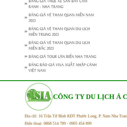
BẢNG GIÁ THUÊ XE SÂN BAY CAM
RANH - NHA TRANG
BẢNG GIÁ VÉ THAM QUAN MIỀN NAM
2023
BẢNG GIÁ VÉ THAM QUAN DU LỊCH
MIỀN TRUNG 2023
BẢNG GIÁ VÉ THAM QUAN DU LỊCH
MIỀN BẮC 2023
BẢNG GIÁ TOUR LẶN BIỂN NHA TRANG
BẢNG BÁO GIÁ VISA XUẤT NHẬP CẢNH
VIỆT NAM
CÔNG TY DU LỊCH Á
Địa chỉ: 16 Trần Tử Bình KĐT Phước Long, P. Nam Nha Tra
Điện thoại: 0868 514 789 - 0905 454 899