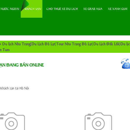
 NƯỚC NGOÀI
KHÁCH SẠN
CHO THUÊ XE DU LICH
XE GRAB ASIA
XE XANH GSM
»
Du lịch Nha Trang
Du Lịch Đà Lạt
Tour Nha Trang Đà Lạt
Du Lịch Đăk Lăk
Du lị
on Tum
ẠN ĐANG BÁN ONLINE
»
Khách sạn tại Hà Nội