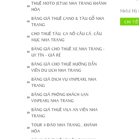
Đị
THUÊ MOTO JETSKI NHA TRANG KHÁNH
Hoàn K
HÒA
T
BẢNG GIÁ THUÊ CANO & TÀU GỖ NHA
W
CHI TIẾ
TRANG
CHO THUÊ TÀU, CA NÔ CÂU CÁ, CÂU
MỰC NHA TRANG
BẢNG GIÁ CHO THUÊ XE NHA TRANG -
UY TÍN - GIÁ RẺ
BẢNG GIÁ CHO THUÊ HƯỚNG DẪN
VIÊN DU LỊCH NHA TRANG
BẢNG GIÁ DỊCH VỤ VINPEARL NHA
TRANG
BẢNG GIÁ PHÒNG KHÁCH SẠN
VINPEARL NHA TRANG
BẢNG GIÁ THUÊ VILA AN VIÊN NHA
TRANG
TOUR 4 ĐẢO NHA TRANG,, KHÁNH
HÒA