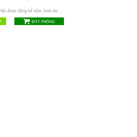
a chỉ:
44 Lý Thường Kiệt, quận
iếm , Hà Nội
Meliá Hà Nội được đáng kể nằm. kinh doanh, chính phủ và ngoại giao trung tâm lớn là tất cả ...
iêu chuẩn:
ebsite:
T
ĐẶT PHÒNG