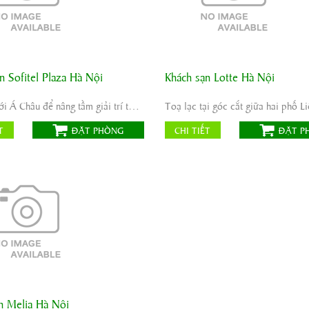
n Sofitel Plaza Hà Nội
Khách sạn Lotte Hà Nội
a chỉ:
Road District, 1 Thanh
Địa chỉ:
54 Liễu Giai, phườ
rúc Bạch, Ba Đình, Hà Nội , Việt
Vị, quận Ba Đình, Hà Nội, Việt Na
Hãy đến với Á Châu để nâng tầm giải trí thư giãn của quý khách .
Hotel Hanoi
iêu chuẩn:
Tiêu chuẩn:
T
ĐẶT PHÒNG
CHI TIẾT
ĐẶT P
ebsite:
Website:
n Melia Hà Nội