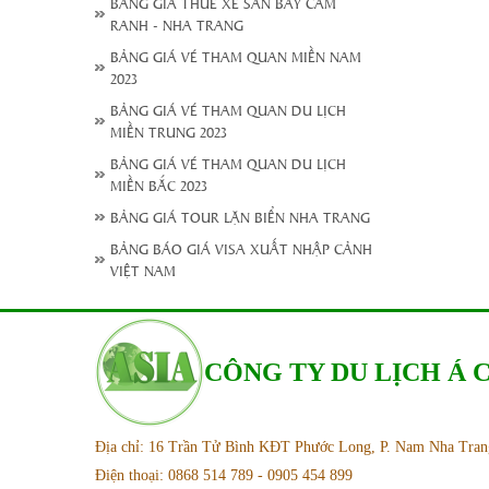
BẢNG GIÁ THUÊ XE SÂN BAY CAM
RANH - NHA TRANG
BẢNG GIÁ VÉ THAM QUAN MIỀN NAM
2023
BẢNG GIÁ VÉ THAM QUAN DU LỊCH
MIỀN TRUNG 2023
BẢNG GIÁ VÉ THAM QUAN DU LỊCH
MIỀN BẮC 2023
BẢNG GIÁ TOUR LẶN BIỂN NHA TRANG
BẢNG BÁO GIÁ VISA XUẤT NHẬP CẢNH
VIỆT NAM
CÔNG TY DU LỊCH Á
Địa chỉ: 16 Trần Tử Bình KĐT Phước Long, P. Nam Nha Tra
Điện thoại: 0868 514 789 - 0905 454 899