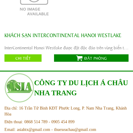
KHÁCH SẠN INTERCONTINENTAL HANOI WESTLAKE
Địa chỉ:
1A Nghi Tàm, quận Tây Hồ
Tiêu chuẩn:
InterContinental Hanoi Westlake được đặt độc đáo trên vùng biển thanh bình của Hồ Tây, nằm chỉ vài phút đi ...
Website:
CHI TIẾT
ĐẶT PHÒNG
CÔNG TY DU LỊCH Á CHÂU
NHA TRANG
Địa chỉ: 16 Trần Tử Bình KĐT Phước Long, P. Nam Nha Trang, Khánh
Hòa
Điện thoại: 0868 514 789 - 0905 454 899
Email: asiahtx@gmail.com - thuexeachau@gmail.com