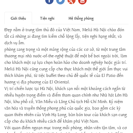
Giới thiệu
Tiện nghi
Hệ thống phòng
Đẹp nằm ở trung tâm thủ đô của Việt Nam, Meliá Hà Nội chào đón
tất cả những ai đang tìm kiếm chỗ lộng lẫy, tiện nghi hạng nhất, và
dịch vụ ấm.
phòng sang trọng và một mảng rộng của các cơ sở, từ một trung tâm
thương mại nhà nước-of-the-nghệ thuật để một bể bơi ngoài trời, làm
cho khách một sự lựa chọn hoàn hảo cho doanh nghiệp hoặc giải trí.
Meliá Hà Nội cũng cung cấp cho thực khách một thế giới ẩm thực vui
thích khám phá, từ tiệc buffet theo chủ đề quốc tế của El Patio đến
hương vị địa phương của El Oriental.
Vị trí chiến lược tại Hà Nội, khách sạn nổi một khoảng cách ngắn từ
nhiều huyện trọng điểm và điểm tham quan chính như Nhà hát Lớn Hà
Nội, khu phố cổ, Văn Miếu và Lăng Chủ tịch Hồ Chí Minh. Kỷ niệm
văn hóa và truyền thống phong phú của quốc gia, bao gồm các kỳ
quan thiên nhiên của Vịnh Hạ Long, bàn bán tour của khách sạn cung
cấp cho du khách nhiều cách để khám phá Việt Nam.
Với quan điểm ngoạn mục trong mỗi phòng, nhân viên tận tâm, và cơ