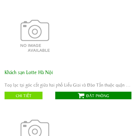
Khách sạn Lotte Hà Nội
Địa chỉ:
54 Liễu Giai, phường Cống Vị, quận Ba Đình, Hà Nội,
Việt Nam Lotte Hotel Hanoi
Toạ lạc tại góc cắt giữa hai phố Liễu Giai và Đào Tấn thuộc quận Ba Đình, khách sạn Lotte ...
Tiêu chuẩn:
Website:
CHI TIẾT
ĐẶT PHÒNG