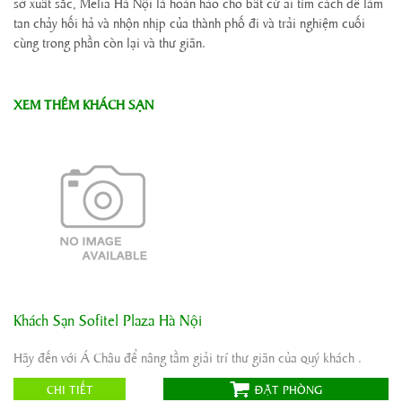
sở xuất sắc, Melia Hà Nội là hoàn hảo cho bất cứ ai tìm cách để làm
tan chảy hối hả và nhộn nhịp của thành phố đi và trải nghiệm cuối
cùng trong phần còn lại và thư giãn.
XEM THÊM KHÁCH SẠN
Khách Sạn Sofitel Plaza Hà Nội
Địa chỉ:
Road District, 1 Thanh Niên, Trúc Bạch, Ba Đình, Hà
Nội , Việt Nam
Hãy đến với Á Châu để nâng tầm giải trí thư giãn của quý khách .
Tiêu chuẩn:
Website:
CHI TIẾT
ĐẶT PHÒNG