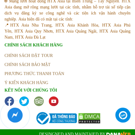
🌐 Mạng lưới hoạt động HTX Asia tại miền Trung – Tây Nguyên. HTX
Asia đang mở rộng mạng lưới tại các tỉnh, nhằm hỗ trợ tài xế tiếp cận
dịch vụ đăng ký xe công nghệ và các tiện ích vận hành chuyên
nghiệp. Asia hiện đã có mặt tại các tỉnh:
📍HTX Asia Nha Trang, HTX Asia Khánh Hòa, HTX Asia Phú
Yên, HTX Asia Quy Nhơn, HTX Asia Quảng Ngãi, HTX Asia Quảng
Nam, HTX Asia Đà Lạt
CHÍNH SÁCH KHÁCH HÀNG
CHÍNH SÁCH ĐẶT TOUR
CHÍNH SÁCH BẢO MẬT
PHƯƠNG THỨC THANH TOÁN
Ý KIẾN KHÁCH HÀNG
KẾT NỐI VỚI CHÚNG TÔI
DESINGNED AND MAINTAIED BY