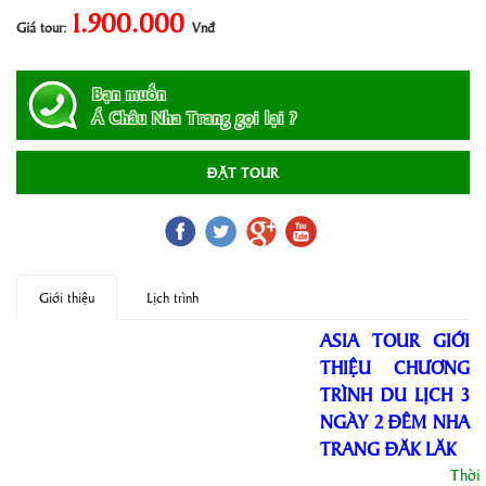
1.900.000
Giá tour:
Vnđ
Bạn muốn
Á Châu Nha Trang gọi lại ?
ĐẶT TOUR
Giới thiệu
Lịch trình
ASIA TOUR GIỚI
THIỆU CHƯƠNG
TRÌNH DU LỊCH 3
NGÀY 2 ĐÊM NHA
TRANG ĐĂK LĂK
Thời