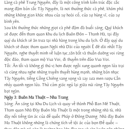
Làng cà phê Trung Nguyên, đây là một công trình kiến trúc đặc sắc
mang đậm bản sắc Tây Nguyên, là nơi thưởng thức cà phê, khám phá
những không gian khác nhau của sự hoài cổ, của sự hùng vĩ, của sự
bình yên.
Sau khi thưởng thức những giọt cà phê đậm đà buổi sáng, Quý khách
sẽ được đến tham quan Khu du lịch Buôn Đôn – Thanh Hà, tại đây
quý du khách sẽ ăn trưa tại nhà hàng trong khu du lịch. Ở đây quý du
khách sẽ được tham quan Ngôi nhà Dài của người Ê đê dài nhất Tây
Nguyên, nghe thuyết minh về luận tục,săn bắt và thuần dưỡng voi rừng
độc đáo, tham quan mộ Vua Voi, đi thuyền trên đảo Vua Voi.
Tối: Ăn tối và không gì thú vị hơn được ngồi xung quanh ngọn lửa trại
và cùng nhau nghe những truyền thuyết hùng mạnh, những bản nhạc
Tây Nguyên, tiếng Cồng Chiêng vang vọng và say sưa men rượu Cần
nhảy quanh ngọn lửa. Thử cảm giác ngủ lại giữa núi rừng Tây Nguyên
bạt ngàn.
Ngày 3: Buôn Ma Thuột – Nha Trang
Sáng: Ăn sáng tại Khu Du Lịch và quay về thành Phố Ban Mê Thuột,
Tham quan Nhà Đày Buôn Ma Thuột là một trong những nhà tù, nhà
đày nổi tiếng tàn ác của đế quốc Pháp ở Đông Dương Nhà đày Buôn
Ma Thuột không những là chứng tích về tội ác của bọn Đế quốc –
thực dân mà nó còn là trường học lớn đào tạo và rèn luyện nên những