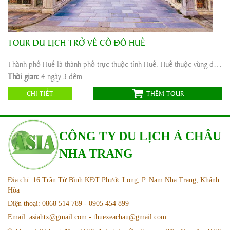
TOUR DU LỊCH TRỞ VỀ CỐ ĐÔ HUẾ
Khởi hành:
Hà Nội,Nha Trang, Sài Gòn
Thời gian:
4 ngày 3 đêm
Thành phố Huế là thành phố trực thuộc tỉnh Huế. Huế thuộc vùng đồng bằng duyên hải miền Trung Việt ...
Phương tiện:
Máy bay + Xe ô tô
Thời gian:
4 ngày 3 đêm
1.655.000
Giá tour:
Vnđ
CHI TIẾT
THÊM TOUR
CÔNG TY DU LỊCH Á CHÂU
NHA TRANG
Địa chỉ: 16 Trần Tử Bình KĐT Phước Long, P. Nam Nha Trang, Khánh
Hòa
Điện thoại: 0868 514 789 - 0905 454 899
Email: asiahtx@gmail.com - thuexeachau@gmail.com