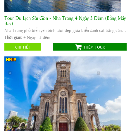
Tour Du Lịch Sài Gòn - Nha Trang 4 Ngày 3 Đêm (Bằng Máy
Khởi hành:
Tp Hồ Chí Minh - Nha Trang
Bay)
Thời gian:
4 Ngày - 3 đêm
Nha Trang phố biển yên bình tươi đẹp giữa biển xanh cát trắng cùng nắng vàng và Những bãi cỏ ...
Phương tiện:
Máy bay/ô tô
Thời gian:
4 Ngày - 3 đêm
3.900.000
Giá tour:
Vnđ
CHI TIẾT
THÊM TOUR