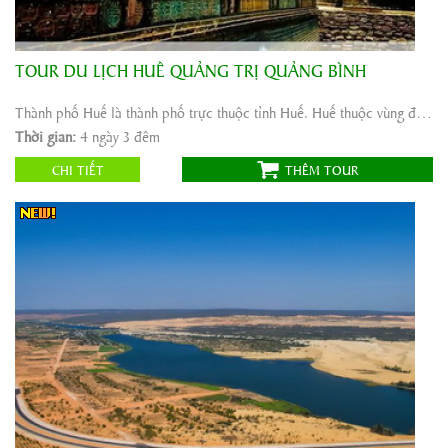
TOUR DU LỊCH HUẾ QUẢNG TRỊ QUẢNG BÌNH
Khởi hành:
Nha Trang, Phú Yên, Ninh Thuận
Thời gian:
4 ngày 3 đêm
Thành phố Huế là thành phố trực thuộc tỉnh Huế. Huế thuộc vùng đồng bằng duyên hải miền Trung Việt ...
Phương tiện:
ô tô
Thời gian:
4 ngày 3 đêm
2.222.000
Giá tour:
Vnđ
CHI TIẾT
THÊM TOUR