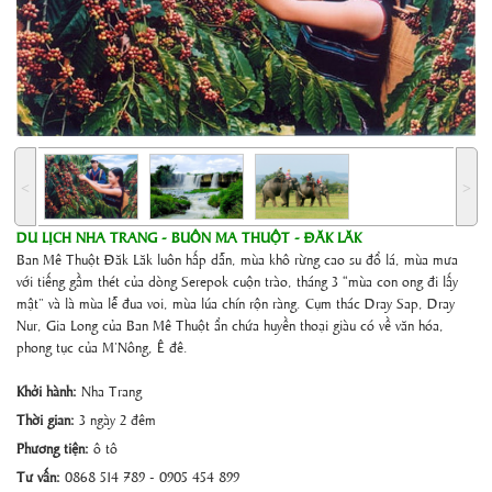
˂
˃
DU LỊCH NHA TRANG - BUÔN MA THUỘT - ĐĂK LĂK
Ban Mê Thuột Đăk Lăk luôn hấp dẫn, mùa khô rừng cao su đổ lá, mùa mưa
với tiếng gầm thét của dòng Serepok cuộn trào, tháng 3 “mùa con ong đi lấy
mật” và là mùa lễ đua voi, mùa lúa chín rộn ràng. Cụm thác Dray Sap, Dray
Nur, Gia Long của Ban Mê Thuột ẩn chứa huyền thoại giàu có về văn hóa,
phong tục của M’Nông, Ê đê.
Khởi hành:
Nha Trang
Thời gian:
3 ngày 2 đêm
Phương tiện:
ô tô
Tư vấn:
0868 514 789 - 0905 454 899