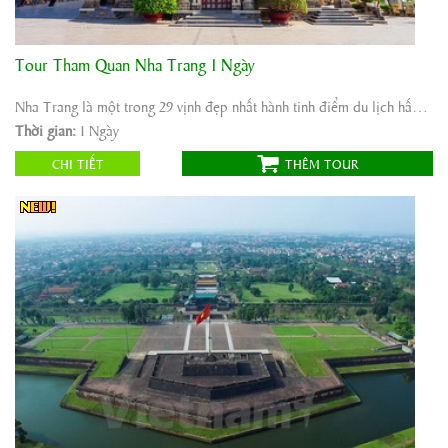
Tour Tham Quan Nha Trang 1 Ngày
Khởi hành:
Nha Trang
Thời gian:
1 Ngày
Nha Trang là một trong 29 vịnh đẹp nhất hành tinh điểm du lịch hấp dẫn là điểm tham quan ...
Phương tiện:
Ô tô
Thời gian:
1 Ngày
550.000
Giá tour:
Vnđ
CHI TIẾT
THÊM TOUR