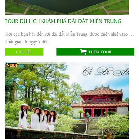
TOUR DU LỊCH KHÁM PHÁ DẢI ĐẤT MIỀN TRUNG
Khởi hành:
Nha Trang, Ninh Thuận
Thời gian:
6 ngày 5 đêm
Mời các bạn hãy đến với dãi đất Miền Trung, được thiên nhiên tạo hóa với bờ biển dài nằm ...
Phương tiện:
ô tô
Thời gian:
6 ngày 5 đêm
3.333.000
Giá tour:
Vnđ
CHI TIẾT
THÊM TOUR