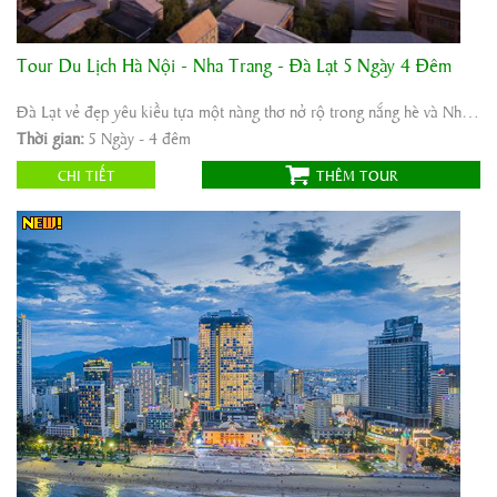
Tour Du Lịch Hà Nội - Nha Trang - Đà Lạt 5 Ngày 4 Đêm
Khởi hành:
Hà Nội Nha Trang Đà Lạt
Thời gian:
5 Ngày - 4 đêm
Đà Lạt vẻ đẹp yêu kiều tựa một nàng thơ nở rộ trong nắng hè và Nha Trang, được ví ...
Phương tiện:
Máy bay/ô tô
Thời gian:
5 Ngày - 4 đêm
4.600.000
Giá tour:
Vnđ
CHI TIẾT
THÊM TOUR