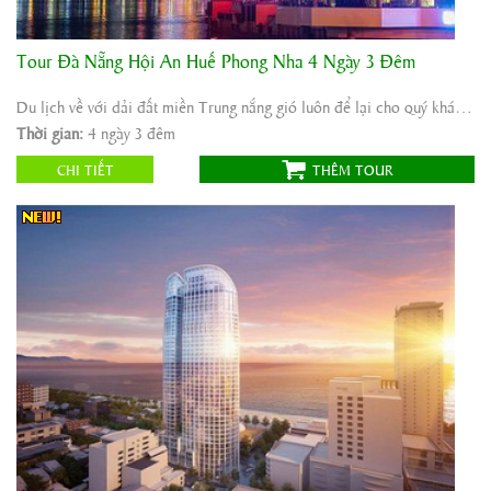
Tour Đà Nẵng Hội An Huế Phong Nha 4 Ngày 3 Đêm
Khởi hành:
Sài Gòn/Hà Nội
Thời gian:
4 ngày 3 đêm
Du lịch về với dải đất miền Trung nắng gió luôn để lại cho quý khách những ấn tượng sâu ...
Phương tiện:
Máy bay/ô tô
Thời gian:
4 ngày 3 đêm
4.600.000
Giá tour:
Vnđ
CHI TIẾT
THÊM TOUR