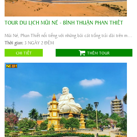
TOUR DU LỊCH MŨI NÉ - BÌNH THUẬN PHAN THIẾT
Khởi hành:
SÀI GÒN
Thời gian:
3 NGÀY 2 ĐÊM
Mũi Né, Phan Thiết nổi tiếng với những bãi cát trắng trải dài trên mặt biển xanh biếc và những ...
Phương tiện:
ô tô máybay
Thời gian:
3 NGÀY 2 ĐÊM
1.655.000
Giá tour:
Vnđ
CHI TIẾT
THÊM TOUR