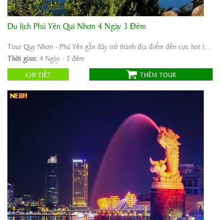
Du lịch Phú Yên Qui Nhơn 4 Ngày 3 Đêm
Khởi hành:
Sài Gòn - Phú Yên - Qui Nhơn
Thời gian:
4 Ngày - 3 đêm
Tour Quy Nhơn - Phú Yên gần đây trở thành địa điểm đến cực hot trên bản đồ du lịch ...
Phương tiện:
Ô tô
Thời gian:
4 Ngày - 3 đêm
2.450.000
Giá tour:
Vnđ
CHI TIẾT
THÊM TOUR