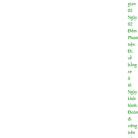
gian:
03
Ngày
02
Đêm
Phươ
tiện:
Đi,
về
bằng
xe
ô
tô
Ngày
khởi
hành:
Đoàn
đi
riêng
trên