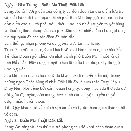
Ngày 1: Nha Trang – Buôn Ma Thuột Đăk Lăk
Sáng: Xe và hướng dẫn của công ty sẽ đón đoàn tại địa điểm lưu trú
và khởi hành đi tham quan thành phố Ban Mê lộng gió, nơi có nhiều
đồn điền cao su, cà phê, tiêu, điều…nơi có nhiều truyền thuyết hùng
vĩ, thưởng thức những tách cà phê đậm đà và nhiều lắm những phong
tục tập quán đa sắc tộc đậm đà bản sắc.
Làm thủ tục nhận phòng và dùng bữa trưa tại nhà hàng.
Trưa: Sau bữa trưa, quý du khách sẽ khởi hành tham quan chùa Sắc
Tứ Khải Đoan ngôi chùa lớn nhất thành phố Buôn Ma Thuột và cả
tỉnh Đắk Lắk. Đây cũng là ngôi chùa lần đầu tiên được xây dựng ở
Cao Nguyên.
Sau khi tham quan chùa, quý du khách sẽ di chuyển đến một trong
những ngọn Thác hùng vĩ nhất Đăk Lăk đó là cụm thác Dray Sáp +
Dray Nur. Nổi tiếng bởi cảnh quan hùng vỹ, dòng thác vừa thơ vừa dữ
dội giữa đại ngàn, còn mang theo mình câu chuyện truyền thuyết
đượm màu huyền thoại.
Tối: Qúy khách trở về khách sạn ăn tối và tự do tham quan thành phố
về đêm.
Ngày 2 : Buôn Ma Thuột Đăk Lăk
Sáng: Ăn sáng và làm thủ tục trả phòng sau đó khởi hành tham quan