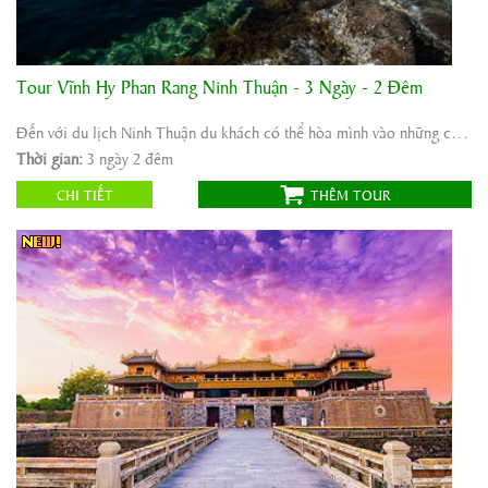
Tour Vĩnh Hy Phan Rang Ninh Thuận - 3 Ngày - 2 Đêm
Khởi hành:
Hà Nội
Thời gian:
3 ngày 2 đêm
Đến với du lịch Ninh Thuận du khách có thể hòa mình vào những cơn sóng vỗ về của gió ...
Phương tiện:
ô tô máybay
Thời gian:
3 ngày 2 đêm
1.550.000
Giá tour:
Vnđ
CHI TIẾT
THÊM TOUR