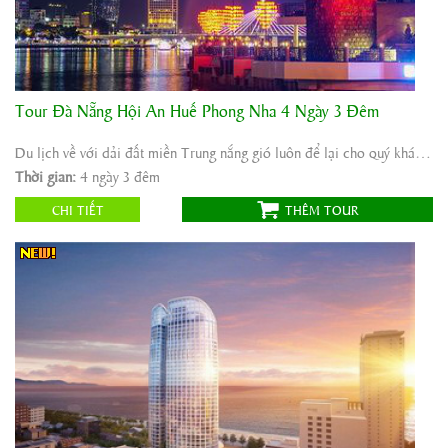
Tour Đà Nẵng Hội An Huế Phong Nha 4 Ngày 3 Đêm
Khởi hành:
Sài Gòn/Hà Nội
Thời gian:
4 ngày 3 đêm
Du lịch về với dải đất miền Trung nắng gió luôn để lại cho quý khách những ấn tượng sâu ...
Phương tiện:
Máy bay/ô tô
Thời gian:
4 ngày 3 đêm
4.600.000
Giá tour:
Vnđ
CHI TIẾT
THÊM TOUR