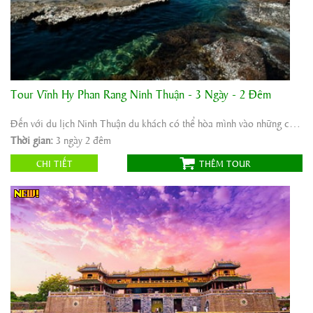
Tour Vĩnh Hy Phan Rang Ninh Thuận - 3 Ngày - 2 Đêm
Khởi hành:
Hà Nội
Thời gian:
3 ngày 2 đêm
Đến với du lịch Ninh Thuận du khách có thể hòa mình vào những cơn sóng vỗ về của gió ...
Phương tiện:
ô tô máybay
Thời gian:
3 ngày 2 đêm
1.550.000
Giá tour:
Vnđ
CHI TIẾT
THÊM TOUR