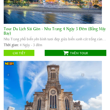
Tour Du Lịch Sài Gòn - Nha Trang 4 Ngày 3 Đêm (Bằng Máy
Khởi hành:
Tp Hồ Chí Minh - Nha Trang
Bay)
Thời gian:
4 Ngày - 3 đêm
Nha Trang phố biển yên bình tươi đẹp giữa biển xanh cát trắng cùng nắng vàng và Những bãi cỏ ...
Phương tiện:
Máy bay/ô tô
Thời gian:
4 Ngày - 3 đêm
3.900.000
Giá tour:
Vnđ
CHI TIẾT
THÊM TOUR