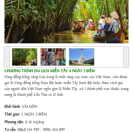
˂
˃
CHƯƠNG TRÌNH DU LỊCH MIỀN TÂY 4 NGÀY 3 ĐÊM
Vùng đồng bằng sông Cửu Long là một vùng cực nam của Việt Nam, còn được
gọi là Vùng đồng bằng Nam Bộ hoặc miền Tây Nam Bộ hoặc theo cách gọi
của người dân Việt Nam ngắn gọn là Miền Tây, có 1 thành phố trực thuộc trung
ương là thành phố Cần Thơ và 12 tỉnh.
Khởi hành:
SÀI GÒN
Thời gian:
3 NGÀY 2 ĐÊM
Phương tiện:
ô tô máybay
Tư vấn:
0868 514 789 - 0905 454 899