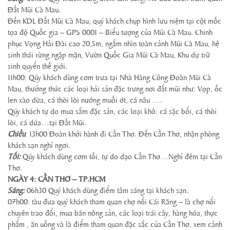
Đất Mũi Cà Mau.
Đến KDL Đất Mũi Cà Mau, quý khách chụp hình lưu niệm tại cột mốc
tọa độ Quốc gia – GPS 0001 – Biểu tượng của Mũi Cà Mau. Chinh
phục Vọng Hải Đài cao 20,5m, ngắm nhìn toàn cảnh Mũi Cà Mau, hệ
sinh thái rừng ngập mặn, Vườn Quốc Gia Mũi Cà Mau, Khu dự trữ
sinh quyển thế giới.
11h00: Qúy khách dùng cơm trưa tại Nhà Hàng Công Đoàn Mũi Cà
Mau, thưởng thức các loại hải sản đặc trưng nơi đất mũi như: Vọp, ốc
len xào dừa, cá thòi lòi nướng muối ớt, cá nâu ….
Qúy khách tự do mua sắm đặc sản, các loại khô: cá sặc bổi, cá thòi
lòi, cá dứa…tại Đất Mũi.
Chiều
: 13h00 Đoàn khởi hành đi Cần Thơ. Đến Cần Thơ, nhận phòng
khách sạn nghỉ ngơi.
Tối:
Qúy khách dùng cơm tối, tự do dạo Cần Thơ…Nghỉ đêm tại Cần
Thơ.
NGÀY 4: CẦN THƠ – TP.HCM
Sáng:
06h30 Quý khách dùng điểm tâm sáng tại khách sạn.
07h00: tàu đưa quý khách tham quan chợ nổi Cái Răng – là chợ nổi
chuyên trao đổi, mua bán nông sản, các loại trái cây, hàng hóa, thực
phẩm , ăn uống và là điểm tham quan đặc sắc của Cần Thơ, xem cảnh