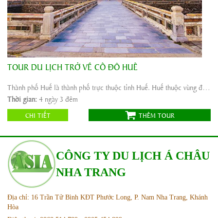
TOUR DU LỊCH TRỞ VỀ CỐ ĐÔ HUẾ
Khởi hành:
Hà Nội,Nha Trang, Sài Gòn
Thời gian:
4 ngày 3 đêm
Thành phố Huế là thành phố trực thuộc tỉnh Huế. Huế thuộc vùng đồng bằng duyên hải miền Trung Việt ...
Phương tiện:
Máy bay + Xe ô tô
Thời gian:
4 ngày 3 đêm
1.655.000
Giá tour:
Vnđ
CHI TIẾT
THÊM TOUR
CÔNG TY DU LỊCH Á CHÂU
NHA TRANG
Địa chỉ: 16 Trần Tử Bình KĐT Phước Long, P. Nam Nha Trang, Khánh
Hòa