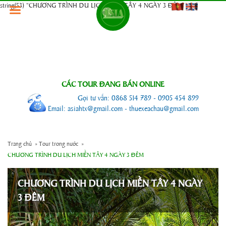
string(53) "CHƯƠNG TRÌNH DU LỊCH MIỀN TÂY 4 NGÀY 3 ĐÊM"
CÁC TOUR ĐANG BÁN ONLINE
Gọi tư vấn: 0868 514 789 - 0905 454 899
Email: asiahtx@gmail.com - thuexeachau@gmail.com
Trang chủ
»
Tour trong nước
»
CHƯƠNG TRÌNH DU LỊCH MIỀN TÂY 4 NGÀY 3 ĐÊM
CHƯƠNG TRÌNH DU LỊCH MIỀN TÂY 4 NGÀY
3 ĐÊM