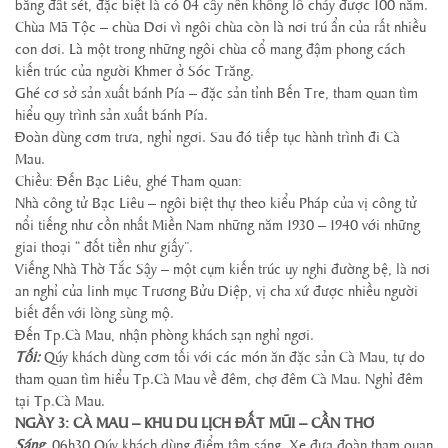
bằng đất sét, đặc biệt là có 04 cây nến khổng lồ cháy được 100 năm.
Chùa Mã Tộc – chùa Dơi vì ngôi chùa còn là nơi trú ẩn của rất nhiều
con dơi. Là một trong những ngôi chùa cổ mang đậm phong cách
kiến trúc của người Khmer ở Sóc Trăng.
Ghé cơ sở sản xuất bánh Pía – đặc sản tỉnh Bến Tre, tham quan tìm
hiểu quy trình sản xuất bánh Pía.
Đoàn dùng cơm trưa, nghỉ ngơi. Sau đó tiếp tục hành trình đi Cà
Mau.
Chiều: Đến Bạc Liêu, ghé Tham quan:
Nhà công tử Bạc Liêu – ngôi biệt thự theo kiểu Pháp của vị công tử
nổi tiếng như cồn nhất Miền Nam những năm 1930 – 1940 với những
giai thoại “ đốt tiền như giấy”.
Viếng Nhà Thờ Tắc Sậy – một cụm kiến trúc uy nghi đường bệ, là nơi
an nghỉ của linh mục Trương Bửu Diệp, vị cha xứ được nhiều người
biết đến với lòng sùng mộ.
Đến Tp.Cà Mau, nhận phòng khách sạn nghỉ ngơi.
Tối:
Qúy khách dùng cơm tối với các món ăn đặc sản Cà Mau, tự do
tham quan tìm hiểu Tp.Cà Mau về đêm, chợ đêm Cà Mau. Nghỉ đêm
tại Tp.Cà Mau.
NGÀY 3: CÀ MAU – KHU DU LỊCH ĐẤT MŨI – CẦN THƠ
Sáng
: 06h30 Qúy khách dùng điểm tâm sáng. Xe đưa đoàn tham quan