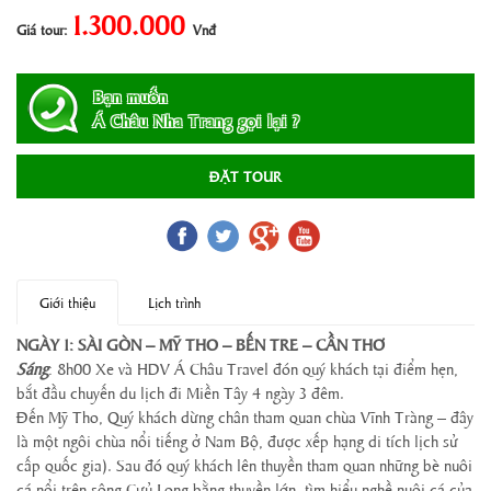
1.300.000
Giá tour:
Vnđ
Bạn muốn
Á Châu Nha Trang gọi lại ?
ĐẶT TOUR
Giới thiệu
Lịch trình
NGÀY 1: SÀI GÒN – MỸ THO – BẾN TRE – CẦN THƠ
Sáng
: 8h00 Xe và HDV Á Châu Travel đón quý khách tại điểm hẹn,
bắt đầu chuyến du lịch đi Miền Tây 4 ngày 3 đêm.
Đến Mỹ Tho, Quý khách dừng chân tham quan chùa Vĩnh Tràng – đây
là một ngôi chùa nổi tiếng ở Nam Bộ, được xếp hạng di tích lịch sử
cấp quốc gia). Sau đó quý khách lên thuyền tham quan những bè nuôi
cá nổi trên sông Cưủ Long bằng thuyền lớn, tìm hiểu nghề nuôi cá của