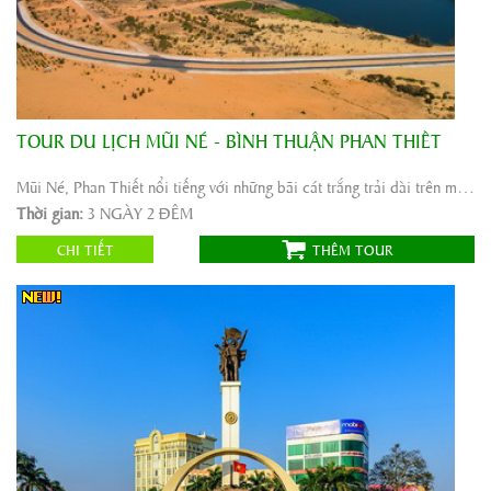
TOUR DU LỊCH MŨI NÉ - BÌNH THUẬN PHAN THIẾT
Khởi hành:
SÀI GÒN
Thời gian:
3 NGÀY 2 ĐÊM
Mũi Né, Phan Thiết nổi tiếng với những bãi cát trắng trải dài trên mặt biển xanh biếc và những ...
Phương tiện:
ô tô máybay
Thời gian:
3 NGÀY 2 ĐÊM
1.655.000
Giá tour:
Vnđ
CHI TIẾT
THÊM TOUR