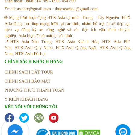
Điện thoại: 0868 514 789 - 0905 454 899
Email: asiahtx@gmail.com - thuexeachau@gmail.com
🌐 Mạng lưới hoạt động HTX Asia tại miền Trung – Tây Nguyên. HTX
Asia đang mở rộng mạng lưới tại các tỉnh, nhằm hỗ trợ tài xế tiếp cận
dịch vụ đăng ký xe công nghệ và các tiện ích vận hành chuyên
nghiệp. Asia hiện đã có mặt tại các tỉnh:
📍HTX Asia Nha Trang, HTX Asia Khánh Hòa, HTX Asia Phú
Yên, HTX Asia Quy Nhơn, HTX Asia Quảng Ngãi, HTX Asia Quảng
Nam, HTX Asia Đà Lạt
CHÍNH SÁCH KHÁCH HÀNG
CHÍNH SÁCH ĐẶT TOUR
CHÍNH SÁCH BẢO MẬT
PHƯƠNG THỨC THANH TOÁN
Ý KIẾN KHÁCH HÀNG
KẾT NỐI VỚI CHÚNG TÔI