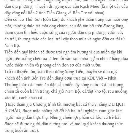
dân địa phương. Thuyền đi ngang qua cầu Rạch Miễu (là một cây cầu
dây văng nối liền 2 tỉnh Tiền Giang và Bến Tre với nhau).
Đến cù lao Thới Sơn (cồn Lân) du khách ghé thăm trang trại nuôi ong
mật, thưởng thức trà mật ong chanh, sau đó tản bộ trên đường làng,
tham quan tìm hiểu cuộc sống của người dân địa phương, vườn cây
ăn trái, thưởng thức các loại trái cây theo mùa và nghe đờn ca tài tử
Nam Bộ.
Tiếp đến quý khách sẽ được trải nghiệm hương vị của miền tây khi
ngồi trên xuồng chèo ba lá len lỏi vào rạch nhỏ ngắm nhìn 2 hàng dừa
nước thiên nhiên và phong cảnh đơn sơ của miệt vườn.
Trở ra thuyền lớn, xuôi theo dòng Sông Tiền, thuyền sẽ đưa quý
khách đến tỉnh Bến Tre đến dùng cơm trưa tại KDL Việt – Nhật.
Thưởng thức các món ăn đặc sản miền tây sông nước: Cá tai tượng
chiên xù cuốn bánh tráng, chả giò Nam Bộ, cá/thịt kho tộ, rau muống
xào tỏi, canh chua cá…
(Hoặc tham gia Chương trình tát mương bắt cá thú vị cùng DU LỊCH
Á CHÂU, được mặc những bộ đồ bà ba, trải nghiệm cảm giác làm
người nông dân thực thụ. Những chiến lợi phẩm cá lóc, cá trê bắt
được sẽ được người dân nướng tươi và mời quý khách thưởng thức
trong buổi ăn trưa).