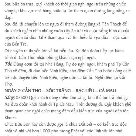
Sau bữa ăn trưa, quý khách có thời gian nghỉ ngơi trên những chiếc
võng tại khu vực nhà hàng hoặc tự túc tham quan đường làng bằng xe
đạp.
Sau đó, di chuyển lên xe ngựa đi tham đường làng xã Tân Thạch để
du khách ngắm nhìn những vườn cây ăn trái và cuộc sống bình dị của
người dân xứ dừa. Ghé tham quan và tìm hiểu lò kẹo dừa – đặc sản
của Bến Tre.
Di chuyển ra thuyền lớn về lại bến tàu. Xe đón đoàn tiếp tục hành
trình đi Cần Thơ, nhận phòng khách sạn nghỉ ngơi.
Tối
: Dùng cơm tối tại Nhà Hàng, Tự do nghỉ ngơi, khám phá Tp Cần
Thơ về đêm, đi dạo bến Ninh Kiều, chợ đêm Cần Thơ hoặc uống café
trên du thuyền Bến Ninh Kiều, nghe đờn ca tài tử. Nghỉ đêm tại Cần
Thơ.
NGÀY 2: CẦN THƠ – SÓC TRĂNG – BẠC LIÊU – CÀ MAU
Sáng:
07h00 Quý khách dùng điểm tâm sáng, làm thủ tục trả phòng.
Xe đưa đoàn khởi hành đi Tp.Cà Mau. Trên đường đi, Qúy khách ghé
tham quan các ngôi chùa mang đậm dấu kiến trúc của người dân tộc
Khmer:
Chùa Bửu Sơn hay còn được gọi là chùa Đất Sét – có kiến trúc độc
nhất vô nhị với hơn 1.000 pho tượng Phật với các linh vật lớn nhỏ