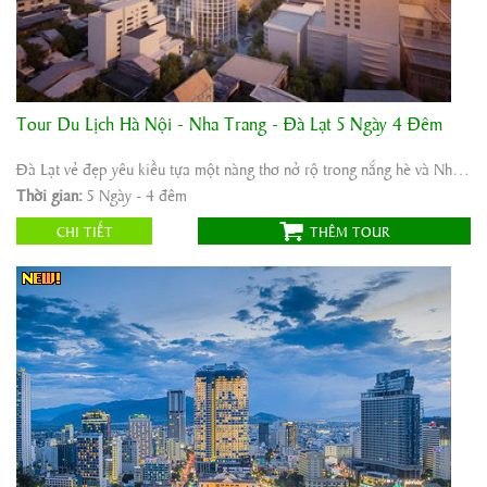
Tour Du Lịch Hà Nội - Nha Trang - Đà Lạt 5 Ngày 4 Đêm
Khởi hành:
Hà Nội Nha Trang Đà Lạt
Thời gian:
5 Ngày - 4 đêm
Đà Lạt vẻ đẹp yêu kiều tựa một nàng thơ nở rộ trong nắng hè và Nha Trang, được ví ...
Phương tiện:
Máy bay/ô tô
Thời gian:
5 Ngày - 4 đêm
4.600.000
Giá tour:
Vnđ
CHI TIẾT
THÊM TOUR