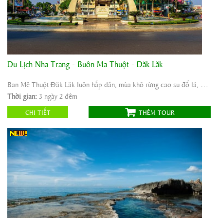
Du Lịch Nha Trang - Buôn Ma Thuột - Đăk Lăk
Khởi hành:
Nha Trang
Thời gian:
3 ngày 2 đêm
Ban Mê Thuột Đăk Lăk luôn hấp dẫn, mùa khô rừng cao su đổ lá, mùa mưa với tiếng gầm ...
Phương tiện:
ô tô
Thời gian:
3 ngày 2 đêm
1.900.000
Giá tour:
Vnđ
CHI TIẾT
THÊM TOUR