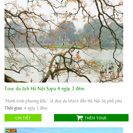
Tour du lịch Hà Nội Sapa 4 ngày 3 đêm
Khởi hành:
Sài Gòn/Hà Nội
Thời gian:
4 ngày 3 đêm
“Hành trình phương Bắc” sẽ đưa du khách đến Hà Nội 36 phố phường, nếm đặc sản đất Hà Thành, ...
Phương tiện:
Máy bay/ô tô
Thời gian:
4 ngày 3 đêm
3.550.000
Giá tour:
Vnđ
CHI TIẾT
THÊM TOUR