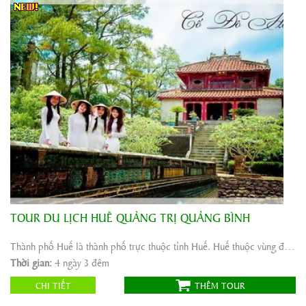
TOUR DU LỊCH HUẾ QUẢNG TRỊ QUẢNG BÌNH
Khởi hành:
Nha Trang, Phú Yên, Ninh Thuận
Thời gian:
4 ngày 3 đêm
Thành phố Huế là thành phố trực thuộc tỉnh Huế. Huế thuộc vùng đồng bằng duyên hải miền Trung Việt ...
Phương tiện:
ô tô
Thời gian:
4 ngày 3 đêm
2.222.000
Giá tour:
Vnđ
CHI TIẾT
THÊM TOUR