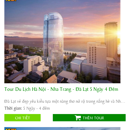
Tour Du Lịch Hà Nội - Nha Trang - Đà Lạt 5 Ngày 4 Đêm
Khởi hành:
Hà Nội Nha Trang Đà Lạt
Thời gian:
5 Ngày - 4 đêm
Đà Lạt vẻ đẹp yêu kiều tựa một nàng thơ nở rộ trong nắng hè và Nha Trang, được ví ...
Phương tiện:
Máy bay/ô tô
Thời gian:
5 Ngày - 4 đêm
4.600.000
Giá tour:
Vnđ
CHI TIẾT
THÊM TOUR