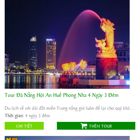
Tour Đà Nẵng Hội An Huế Phong Nha 4 Ngày 3 Đêm
Khởi hành:
Sài Gòn/Hà Nội
Thời gian:
4 ngày 3 đêm
Du lịch về với dải đất miền Trung nắng gió luôn để lại cho quý khách những ấn tượng sâu ...
Phương tiện:
Máy bay/ô tô
Thời gian:
4 ngày 3 đêm
4.600.000
Giá tour:
Vnđ
CHI TIẾT
THÊM TOUR