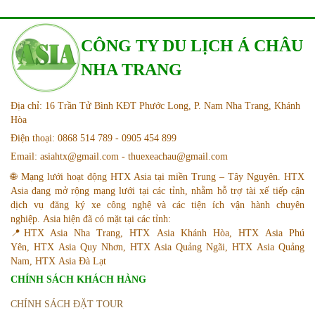
CÔNG TY DU LỊCH Á CHÂU
NHA TRANG
Địa chỉ: 16 Trần Tử Bình KĐT Phước Long, P. Nam Nha Trang, Khánh
Hòa
Điện thoại: 0868 514 789 - 0905 454 899
Email: asiahtx@gmail.com - thuexeachau@gmail.com
🌐 Mạng lưới hoạt động HTX Asia tại miền Trung – Tây Nguyên. HTX
Asia đang mở rộng mạng lưới tại các tỉnh, nhằm hỗ trợ tài xế tiếp cận
dịch vụ đăng ký xe công nghệ và các tiện ích vận hành chuyên
nghiệp. Asia hiện đã có mặt tại các tỉnh:
📍HTX Asia Nha Trang, HTX Asia Khánh Hòa, HTX Asia Phú
Yên, HTX Asia Quy Nhơn, HTX Asia Quảng Ngãi, HTX Asia Quảng
Nam, HTX Asia Đà Lạt
CHÍNH SÁCH KHÁCH HÀNG
CHÍNH SÁCH ĐẶT TOUR