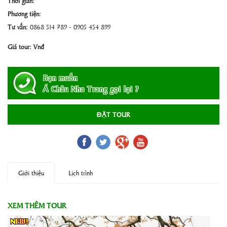
Thời gian:
Phương tiện:
Tư vấn:
0868 514 789 - 0905 454 899
Giá tour:
Vnđ
Bạn muốn
Á Châu Nha Trang gọi lại ?
ĐẶT TOUR
Giới thiệu
Lịch trình
XEM THÊM TOUR