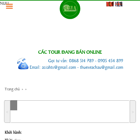
NULL
CÁC TOUR ĐANG BÁN ONLINE
Gọi tư vấn: 0868 514 789 - 0905 454 899
Email: asiahtx@gmail.com - thuexeachau@gmail.com
Trang chủ
»
»
˂
˃
Khởi hành: