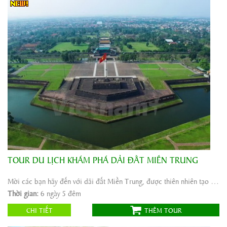
TOUR DU LỊCH KHÁM PHÁ DẢI ĐẤT MIỀN TRUNG
Khởi hành:
Nha Trang, Ninh Thuận
Thời gian:
6 ngày 5 đêm
Mời các bạn hãy đến với dãi đất Miền Trung, được thiên nhiên tạo hóa với bờ biển dài nằm ...
Phương tiện:
ô tô
Thời gian:
6 ngày 5 đêm
3.333.000
Giá tour:
Vnđ
CHI TIẾT
THÊM TOUR