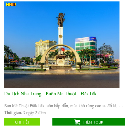
Du Lịch Nha Trang - Buôn Ma Thuột - Đăk Lăk
Khởi hành:
Nha Trang
Thời gian:
3 ngày 2 đêm
Ban Mê Thuột Đăk Lăk luôn hấp dẫn, mùa khô rừng cao su đổ lá, mùa mưa với tiếng gầm ...
Phương tiện:
ô tô
Thời gian:
3 ngày 2 đêm
1.900.000
Giá tour:
Vnđ
CHI TIẾT
THÊM TOUR