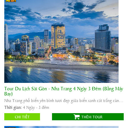
Tour Du Lịch Sài Gòn - Nha Trang 4 Ngày 3 Đêm (Bằng Máy
Khởi hành:
Tp Hồ Chí Minh - Nha Trang
Bay)
Thời gian:
4 Ngày - 3 đêm
Nha Trang phố biển yên bình tươi đẹp giữa biển xanh cát trắng cùng nắng vàng và Những bãi cỏ ...
Phương tiện:
Máy bay/ô tô
Thời gian:
4 Ngày - 3 đêm
3.900.000
Giá tour:
Vnđ
CHI TIẾT
THÊM TOUR