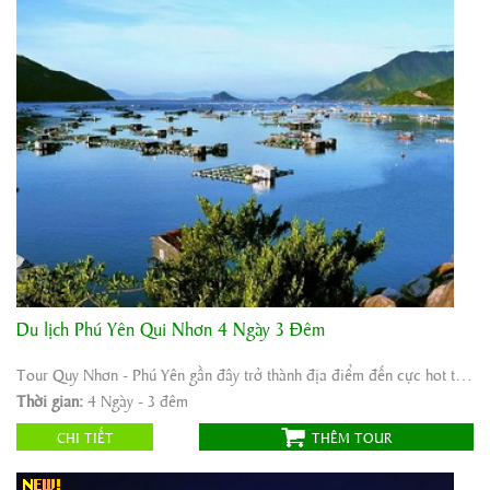
Du lịch Phú Yên Qui Nhơn 4 Ngày 3 Đêm
Khởi hành:
Sài Gòn - Phú Yên - Qui Nhơn
Thời gian:
4 Ngày - 3 đêm
Tour Quy Nhơn - Phú Yên gần đây trở thành địa điểm đến cực hot trên bản đồ du lịch ...
Phương tiện:
Ô tô
Thời gian:
4 Ngày - 3 đêm
2.450.000
Giá tour:
Vnđ
CHI TIẾT
THÊM TOUR