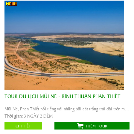
TOUR DU LỊCH MŨI NÉ - BÌNH THUẬN PHAN THIẾT
Khởi hành:
SÀI GÒN
Thời gian:
3 NGÀY 2 ĐÊM
Mũi Né, Phan Thiết nổi tiếng với những bãi cát trắng trải dài trên mặt biển xanh biếc và những ...
Phương tiện:
ô tô máybay
Thời gian:
3 NGÀY 2 ĐÊM
1.655.000
Giá tour:
Vnđ
CHI TIẾT
THÊM TOUR