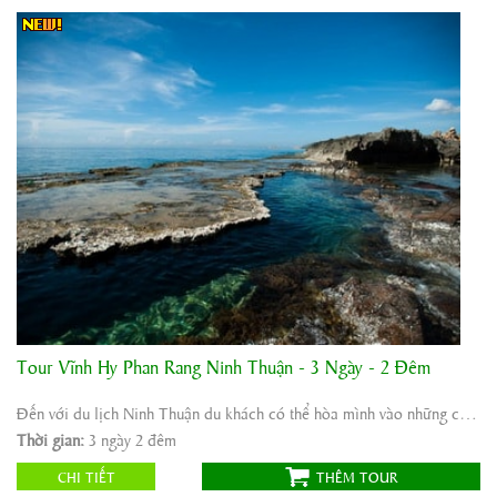
Tour Vĩnh Hy Phan Rang Ninh Thuận - 3 Ngày - 2 Đêm
Khởi hành:
Hà Nội
Thời gian:
3 ngày 2 đêm
Đến với du lịch Ninh Thuận du khách có thể hòa mình vào những cơn sóng vỗ về của gió ...
Phương tiện:
ô tô máybay
Thời gian:
3 ngày 2 đêm
1.550.000
Giá tour:
Vnđ
CHI TIẾT
THÊM TOUR