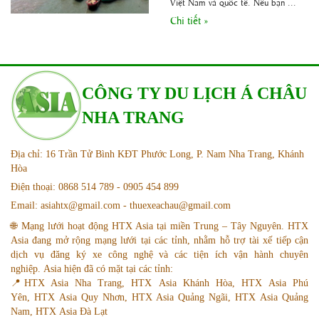
Việt Nam và quốc tế. Nếu bạn ...
Chi tiết »
CÔNG TY DU LỊCH Á CHÂU
NHA TRANG
Địa chỉ: 16 Trần Tử Bình KĐT Phước Long, P. Nam Nha Trang, Khánh
Hòa
Điện thoại: 0868 514 789 - 0905 454 899
Email: asiahtx@gmail.com - thuexeachau@gmail.com
🌐 Mạng lưới hoạt động HTX Asia tại miền Trung – Tây Nguyên. HTX
Asia đang mở rộng mạng lưới tại các tỉnh, nhằm hỗ trợ tài xế tiếp cận
dịch vụ đăng ký xe công nghệ và các tiện ích vận hành chuyên
nghiệp. Asia hiện đã có mặt tại các tỉnh:
📍HTX Asia Nha Trang, HTX Asia Khánh Hòa, HTX Asia Phú
Yên, HTX Asia Quy Nhơn, HTX Asia Quảng Ngãi, HTX Asia Quảng
Nam, HTX Asia Đà Lạt