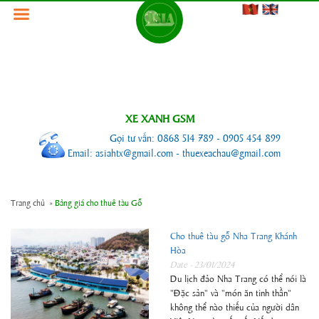
XE XANH GSM
Gọi tư vấn: 0868 514 789 - 0905 454 899
Email: asiahtx@gmail.com - thuexeachau@gmail.com
Trang chủ
»
Bảng giá cho thuê tàu Gỗ
Cho thuê tàu gỗ Nha Trang Khánh
Hòa
Date - 23/01/2024
Du lịch đảo Nha Trang có thể nói là
"Đặc sản" và "món ăn tinh thần"
không thể nào thiếu của người dân