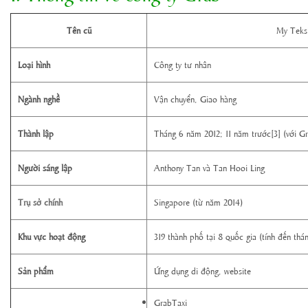
Tên cũ
My Teksi
Loại hình
Công ty tư nhân
Ngành nghề
Vận chuyển, Giao hàng
Thành lập
Tháng 6 năm 2012; 11 năm trước[3] (với Gr
Người sáng lập
Anthony Tan và Tan Hooi Ling
Trụ sở chính
Singapore (từ năm 2014)
Khu vực hoạt động
319 thành phố tại 8 quốc gia (tính đến th
Sản phẩm
Ứng dụng di động, website
GrabTaxi