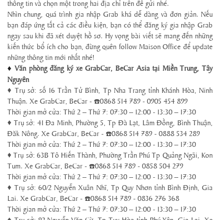
thông tin và chọn một trong hai địa chỉ trên để gửi nhé.
Nhìn chung, quá trình gia nhập Grab khá dễ dàng và đơn giản. Nếu
bạn đáp ứng tất cả các điều kiện, bạn có thể đăng ký gia nhập Grab
ngay sau khi đã xét duyệt hồ sơ. Hy vọng bài viết sẽ mang đến những
kiến thức bổ ích cho bạn, đừng quên follow Maison Office để update
những thông tin mới nhất nhé!
Văn phòng đăng ký xe GrabCar, BeCar Asia tại Miền Trung, Tây
♦
Nguyên
♦ Trụ sở: số 16 Trần Tử Bình, Tp Nha Trang tỉnh Khánh Hòa, Ninh
Thuận. Xe GrabCar, BeCar -
0868 514 789 - 0905 454 899
☎️
Thời gian mở cửa: Thứ 2 – Thứ 7: 07:30 – 12:00 - 13:30 – 17:30
♦ Trụ sở: 41 Đa Minh, Phường 5, Tp Đà Lạt, Lâm Đồng, Bình Thuận,
Đăk Nông. Xe GrabCar, BeCar -
0868 514 789 - 0888 534 289
☎️
Thời gian mở cửa: Thứ 2 – Thứ 7: 07:30 – 12:00 - 13:30 – 17:30
♦ Trụ sở: 63B Tô Hiến Thành, Phường Trần Phú Tp Quảng Ngãi, Kon
Tum. Xe GrabCar, BeCar -
0868 514 789 - 0858 504 279
☎️
Thời gian mở cửa: Thứ 2 – Thứ 7: 07:30 – 12:00 - 13:30 – 17:30
♦ Trụ sở: 60/2 Nguyễn Xuân Nhĩ, Tp Quy Nhơn tỉnh Bình Định, Gia
Lai. Xe GrabCar, BeCar -
0868 514 789 - 0836 276 368
☎️
Thời gian mở cửa: Thứ 2 – Thứ 7: 07:30 – 12:00 - 13:30 – 17:30
♦ Trụ sở: 92 Nguyễn Văn Cừ, Tp Tuy Hòa tỉnh Phú Yên, Gia Lai. Xe