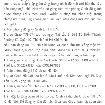
kính phát xạ thấp giúp giảm tổng lượng nhiệt độ mặt trời hấp thụ vào
bên trong ngôi nhà. Nhờ vào cố gắng trên, văn phòng Grab đã giành
được chứng chỉ Green Mark GoldPlus cùng trở thành một trong
những nơi cung ứng không gian làm việc xứng đáng mơ ước của hầu
hết người.
5. Văn phòng đăng ký Grab tại TPHCM
Trụ sở Grab TPHCM toạ lạc ngay Tại Lầu 2, 268 Tô Hiến Thành,
Phường 15, Quận 10, Thành Phố Hồ Chí Minh.
Nếu bạn đang tại TP. Hồ Chí Minh và quan tâm tìm công việc với
Grab thông qua các ứng dụng như GrabTaxi, GrabCar, GrabBike,
bạn có thể nộp đơn trước và đến địa chỉ trên để đăng kí trực tiếp.
♦ Thời gian hoạt động: Thứ 2 – Thứ 6: 08:00 – 12:00, 13:00 – 17:00
♦ Số fax: 0902343183 hoặc 0902347882
6. Văn phòng đăng ký Grab tại Hà Nội
Trụ sở Grab Hà Nội toạ lạc ở Lầu 1, toà nhà Kim Ánh, ngõ 78 Duy
Tân, Dịch Vọng Hậu, Cầu Giấy.
♦ Thời gian mở cửa: Thứ 2 – Thứ 7: 08:00 – 12:00, 13:00 – 17:00
♦ Số hotline: 0902344815 hoặc 0902342725
Trên đây là tổng quan về hội sở của Grab và địa chỉ Grab ở TPHCM
và Hà Nội. Để đăng ký làm đối tác lái xe của Grab, bạn hãy soạn sẵn