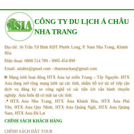
CÔNG TY DU LỊCH Á CHÂU
NHA TRANG
Địa chỉ: 16 Trần Tử Bình KĐT Phước Long, P. Nam Nha Trang, Khánh
Hòa
Điện thoại: 0868 514 789 - 0905 454 899
Email: asiahtx@gmail.com - thuexeachau@gmail.com
🌐 Mạng lưới hoạt động HTX Asia tại miền Trung – Tây Nguyên. HTX
Asia đang mở rộng mạng lưới tại các tỉnh, nhằm hỗ trợ tài xế tiếp cận
dịch vụ đăng ký xe công nghệ và các tiện ích vận hành chuyên
nghiệp. Asia hiện đã có mặt tại các tỉnh:
📍HTX Asia Nha Trang, HTX Asia Khánh Hòa, HTX Asia Phú
Yên, HTX Asia Quy Nhơn, HTX Asia Quảng Ngãi, HTX Asia Quảng
Nam, HTX Asia Đà Lạt
CHÍNH SÁCH KHÁCH HÀNG
CHÍNH SÁCH ĐẶT TOUR