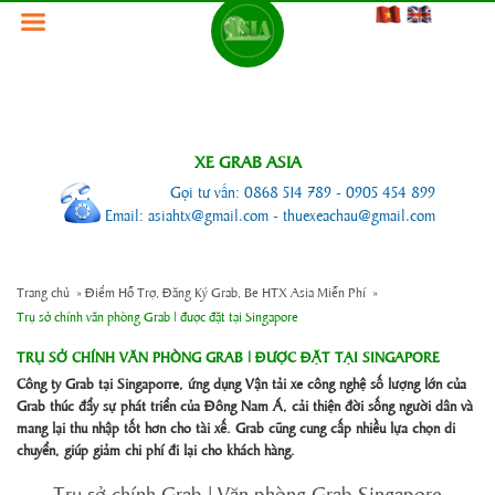
XE GRAB ASIA
Gọi tư vấn: 0868 514 789 - 0905 454 899
Email: asiahtx@gmail.com - thuexeachau@gmail.com
Trang chủ
»
Điểm Hỗ Trợ, Đăng Ký Grab, Be HTX Asia Miễn Phí
»
Trụ sở chính văn phòng Grab | được đặt tại Singapore
TRỤ SỞ CHÍNH VĂN PHÒNG GRAB | ĐƯỢC ĐẶT TẠI SINGAPORE
Công ty Grab tại Singaporre, ứng dụng Vận tải xe công nghệ số lượng lớn của
Grab thúc đẩy sự phát triển của Đông Nam Á, cải thiện đời sống người dân và
mang lại thu nhập tốt hơn cho tài xế. Grab cũng cung cấp nhiều lựa chọn di
chuyển, giúp giảm chi phí đi lại cho khách hàng.
Trụ sở chính Grab | Văn phòng Grab Singapore