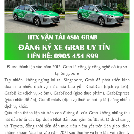
Được thành lập vào năm 2012, Grab là công ty công nghệ có trụ sở
tại Singapore
Tuy nhiên, không ngừng lại tại Singapore, Grab đã phát triển kinh
doanh ra nhiều dịch vụ khác nữa bao gồm GrabCar (dịch vụ taxi),
GrabBike (dịch vụ xe ôm), GrabFood (giao thực phẩm), GrabExpress
(giao nhận đồ ăn), GrabRentals (dịch vụ thuê xe hơi tự lái) cùng nhiều
dịch vụ khác.
Qúa trình thành lập và trên con đường đi của Grab không những thu
hút đầu tư từ các tập đoàn Nhật Bản bao gồm SoftBank, Didi Chuxing
và Toyota, đồng thời tiến đến mục tiêu niêm yết trên Sàn giao dịch
chứng khoán Nasdaq vào năm 2021 sau thương vụ hợp tác với công ty