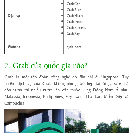
GrabCar
GrabBike
Dịch vụ
GrabHitch
Grab Food
GrabExpress
GrabPay
Website
grab.com
2. Grab của quốc gia nào?
Grab là một tập đoàn công nghệ có địa chỉ ở Singapore. Tuy
nhiên, dịch vụ của Grab không những bó hẹp tại Singapore mà
còn vươn tới nhiều nước lân cận thuộc vùng Đông Nam Á như:
Malaysia, Indonesia, Philippines, Việt Nam, Thái Lan, Miến Điện và
Campuchia.