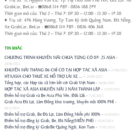
GrabCar, BeCar -
0868 514 789 - 0856 188 279
☎️
Thời gian mở cửa: Thứ 2 – Thứ 7: 07:30 – 12:00 - 13:30 – 17:30
♦ Trụ sở: 476 Hùng Vương, Tp Tam Kỳ tỉnh Quảng Nam, Đà Nẵng.
Xe GrabCar, BeCar -
0868 514 789 - 0836 406 368
☎️
Thời gian mở cửa: Thứ 2 – Thứ 7: 07:30 – 12:00 - 13:30 – 17:30
TIN KHÁC
CHƯƠNG TRÌNH KHUYẾN MÃI CHƯA TỪNG CÓ 07- 25 ASIA
-
30/06/2025
KHUYẾN MÃI THÁNG 06 CHỈ CÓ TẠI HỢP TÁC XÃ ASIA
-
24/06/2025
HTXASIA CHO THUÊ XE HỖ TRỢ LÁI XE ...
-
20/06/2025
Tổng hợp, các Hợp tác xã liên kết với Grab Việt Nam
-
06/06/2025
HỢP TÁC XÃ ASIA KHUYẾN MÃI 3 NĂM THÀNH LẬP
-
22/05/2025
Điểm hỗ trợ Grab và Be Asia Phú Yên, Đăk Lăk
-
11/05/2025
Grab Asia Đà Lạt, Lâm Đồng khai trương, khuyến mãi 100% PHÍ
-
06/11/2024
Điểm hỗ trợ Grab, Be Đà Lạt, Lâm Đồng Miễn phí 100%
-
14/10/2024
Điểm hỗ trợ đăng ký Grab, Be, Đà Nẵng(MIỄN PHÍ)
-
03/03/2024
Điểm hỗ trợ đăng ký Grab/Be Quảng Ngãi, Kon Tum
-
29/02/2024