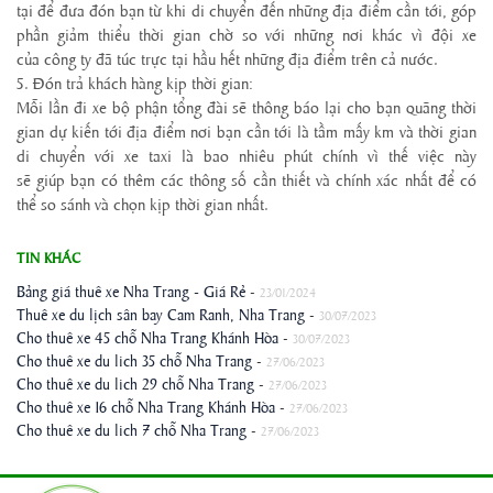
tại để đưa đón bạn từ khi di chuyển đến những địa điểm cần tới, góp
phần giảm thiểu thời gian chờ so với những nơi khác vì đội xe
của công ty đã túc trực tại hầu hết những địa điểm trên cả nước.
5. Đón trả khách hàng kịp thời gian:
Mỗi lần đi xe bộ phận tổng đài sẽ thông báo lại cho bạn quãng thời
gian dự kiến tới địa điểm nơi bạn cần tới là tầm mấy km và thời gian
di chuyển với xe taxi là bao nhiêu phút chính vì thế việc này
sẽ giúp bạn có thêm các thông số cần thiết và chính xác nhất để có
thể so sánh và chọn kịp thời gian nhất.
TIN KHÁC
Bảng giá thuê xe Nha Trang - Giá Rẻ
-
23/01/2024
Thuê xe du lịch sân bay Cam Ranh, Nha Trang
-
30/07/2023
Cho thuê xe 45 chỗ Nha Trang Khánh Hòa
-
30/07/2023
Cho thuê xe du lich 35 chỗ Nha Trang
-
27/06/2023
Cho thuê xe du lich 29 chỗ Nha Trang
-
27/06/2023
Cho thuê xe 16 chỗ Nha Trang Khánh Hòa
-
27/06/2023
Cho thuê xe du lich 7 chỗ Nha Trang
-
27/06/2023