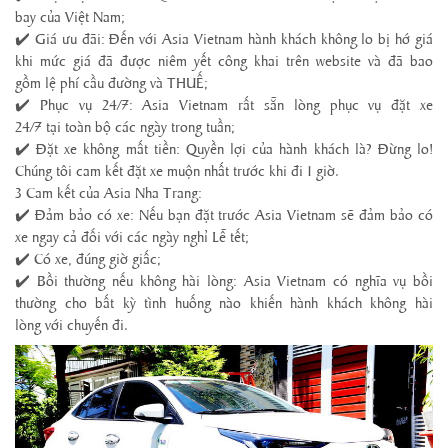
bay của Việt Nam;
✔️ Giá ưu đãi: Đến với Asia Vietnam hành khách không lo bị hớ giá
khi mức giá đã được niêm yết công khai trên website và đã bao
gồm lệ phí cầu đường và THUẾ;
✔️ Phục vụ 24/7: Asia Vietnam rất sẵn lòng phục vụ đặt xe
24/7 tại toàn bộ các ngày trong tuần;
✔️ Đặt xe không mất tiền: Quyền lợi của hành khách là? Đừng lo!
Chúng tôi cam kết đặt xe muộn nhất trước khi đi 1 giờ.
3 Cam kết của
Asia Nha Trang
:
✔️ Đảm bảo có xe: Nếu bạn đặt trước Asia Vietnam sẽ đảm bảo có
xe ngay cả đối với các ngày nghỉ Lễ tết;
✔️ Có xe, đúng giờ giấc;
✔️ Bồi thường nếu không hài lòng: Asia Vietnam có nghĩa vụ bồi
thường cho bất kỳ tình huống nào khiến hành khách không hài
lòng với chuyến đi.