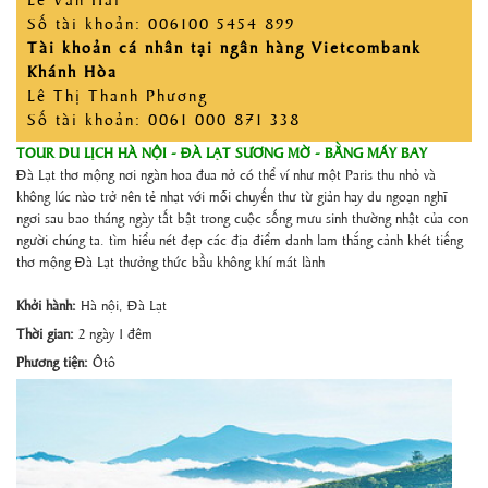
Số tài khoản: 006100 5454 899
Tài khoản cá nhân tại ngân hàng Vietcombank
Khánh Hòa
Lê Thị Thanh Phương
Số tài khoản: 0061 000 871 338
TOUR DU LỊCH HÀ NỘI - ĐÀ LẠT SƯƠNG MỜ - BẰNG MÁY BAY
Đà Lạt thơ mộng nơi ngàn hoa đua nở có thể ví như một Paris thu nhỏ và
không lúc nào trở nên tẻ nhạt với mỗi chuyến thư từ giản hay du ngoạn nghĩ
ngơi sau bao tháng ngày tất bật trong cuộc sống mưu sinh thường nhật của con
người chúng ta. tìm hiểu nét đẹp các địa điểm danh lam thắng cảnh khét tiếng
thơ mộng Đà Lạt thưởng thức bầu không khí mát lành
Khởi hành:
Hà nội, Đà Lạt
Thời gian:
2 ngày 1 đêm
Phương tiện:
Ôtô